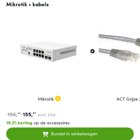
Mikrotik + kabels
Mikrotik
ACT Grijze
156,
155,
90
37
excl. btw
19.3% korting
op de accessoires
Bundel in winkelwagen