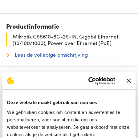
Productinformatie
Mikrotik CSS610-8G-2S+IN, Gigabit Ethernet
(10/100/1000), Power over Ethernet (PoE)
Lees de volledige omschrijving
Specificaties
Aantal basis-switching RJ-45 Ethernet-poorten
8
Power over Ethernet (PoE)
Ja
Deze website maakt gebruik van cookies
Type basis-switching RJ-45 Ethernet-poorten
Gigabit
Ethernet (10/100/1000)
We gebruiken cookies om content en advertenties te
Aantal moduleslots SPF+
2
personaliseren, voor social media om ons
10G support
Ja
websiteverkeer te analyseren. Je gaat akkoord met onze
cookies als je de website blijft gebruiken.
Bekijk alle specificaties