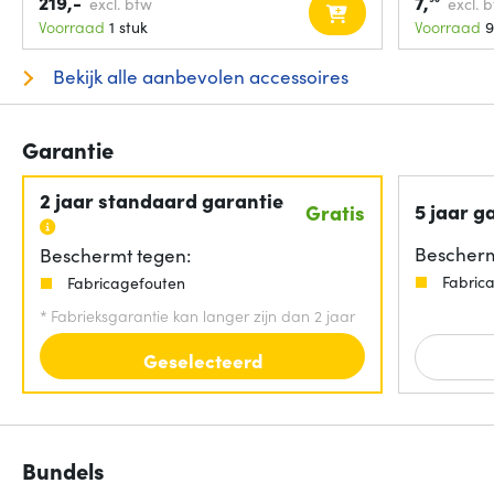
219,-
7,
excl. btw
excl. 
Voorraad
1 stuk
Voorraad
9
Bekijk alle aanbevolen accessoires
Garantie
2 jaar standaard garantie
5 jaar g
Gratis
Bescherm
Beschermt tegen:
Fabric
Fabricagefouten
*
Fabrieksgarantie kan langer zijn dan 2 jaar
Geselecteerd
Bundels