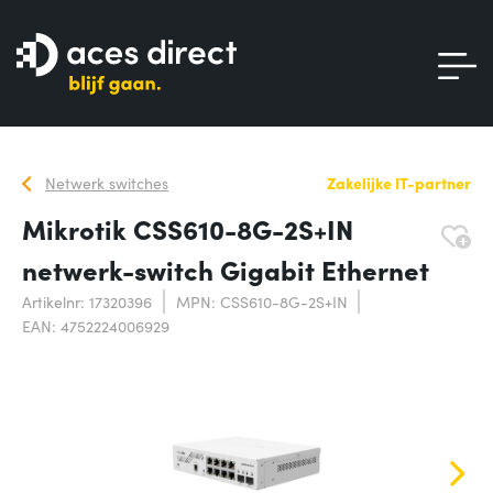
Netwerk switches
Zakelijke IT-partner
Mikrotik CSS610-8G-2S+IN
netwerk-switch Gigabit Ethernet
Artikelnr: 17320396
MPN: CSS610-8G-2S+IN
EAN: 4752224006929