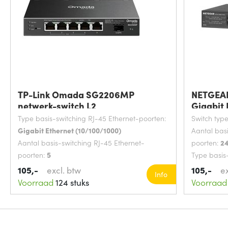
TP-Link Omada SG2206MP
NETGEA
netwerk-switch L2
Gigabit 
Type basis-switching RJ-45 Ethernet-poorten:
Switch typ
Gigabit Ethernet (10/100/1000)
Aantal bas
Aantal basis-switching RJ-45 Ethernet-
poorten:
2
poorten:
5
Type basis
MAC-adrestabel:
8000 entries
Gigabit Et
105,-
excl. btw
105,-
e
Info
Rack-montage:
Rack-montage ja
MAC-adres
Voorraad
124 stuks
Voorraad