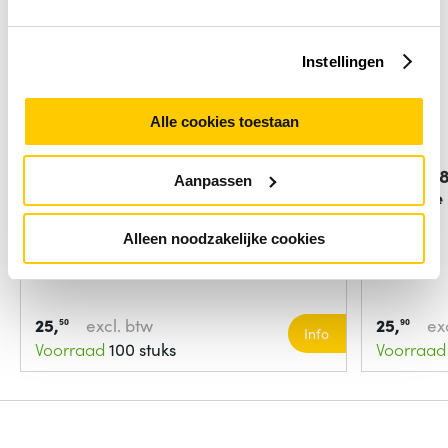
Instellingen
Alle cookies toestaan
Kobo N257-AC-BK-U-PL
Sony 14
Aanpassen
afstandsbediening
Digitale
Alleen noodzakelijke cookies
25,
excl. btw
25,
ex
50
90
Info
Voorraad
100 stuks
Voorraad