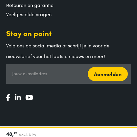
Retouren en garantie
Veelgestelde vragen
Stay on point
Volg ons op social media of schrijf je in voor de
nieuwsbrief voor het laatste nieuws en meer!
Aanmelden
Jouw e-mailadres
48,
50
excl. btw
Algemene voorwaarden
|
Privacy Statement
|
Coordinated