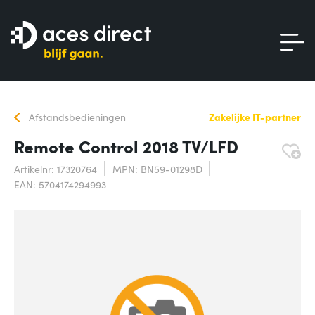
Afstandsbedieningen
Zakelijke IT-partner
Remote Control 2018 TV/LFD
Artikelnr: 17320764
MPN: BN59-01298D
EAN: 5704174294993