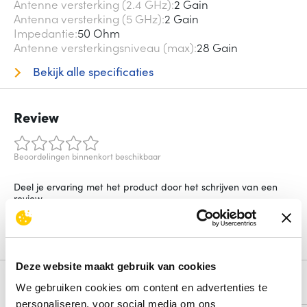
Antenne versterking (2.4 GHz)
2 Gain
Antenna versterking (5 GHz)
2 Gain
Impedantie
50 Ohm
Antenne versterkingsniveau (max)
28 Gain
Bekijk alle specificaties
Review
Beoordelingen binnenkort beschikbaar
Deel je ervaring met het product door het schrijven van een
review.
Schrijf een review
Deze website maakt gebruik van cookies
Alternatieven
We gebruiken cookies om content en advertenties te
personaliseren, voor social media om ons