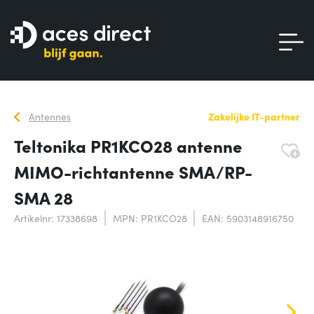
Antennes
Zakelijke IT-partner
Teltonika PR1KCO28 antenne
MIMO-richtantenne SMA/RP-
SMA 28
Artikelnr: 17338698
MPN: PR1KCO28
EAN: 5903148916750