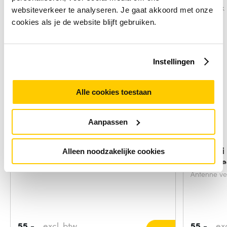
Vergelijk
Vergelijk
websiteverkeer te analyseren. Je gaat akkoord met onze
cookies als je de website blijft gebruiken.
Instellingen
Alle cookies toestaan
Aanpassen
Panasonic PCPE-PAN4318 antenne
Ubiquit
Alleen noodzakelijke cookies
antenne
Antenne ve
55,-
excl. btw
55,-
ex