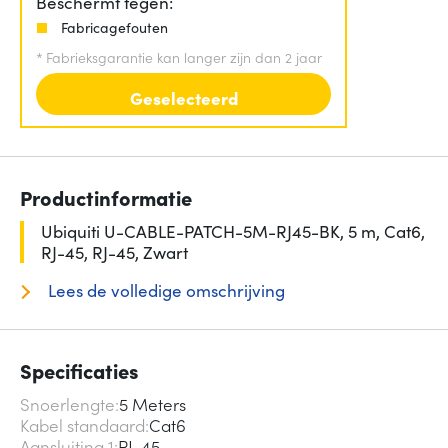
Beschermt tegen:
Fabricagefouten
*
Fabrieksgarantie kan langer zijn dan 2 jaar
Geselecteerd
Productinformatie
Ubiquiti U-CABLE-PATCH-5M-RJ45-BK, 5 m, Cat6,
RJ-45, RJ-45, Zwart
Lees de volledige omschrijving
Specificaties
Snoerlengte
5 Meters
Kabel standaard
Cat6
Aansluiting 1
RJ-45