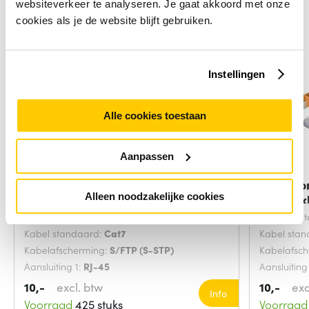
websiteverkeer te analyseren. Je gaat akkoord met onze
cookies als je de website blijft gebruiken.
Instellingen
Alle cookies toestaan
Aanpassen
Microconnect SFTP702G
Microco
Alleen noodzakelijke cookies
netwerkkabel Groen 2
netwerk
Snoerlengte:
2 Meters
Snoerlengt
Kabel standaard:
Cat7
Kabel sta
Kabelafscherming:
S/FTP (S-STP)
Kabelafsc
Aansluiting 1:
RJ-45
Aansluiting
10,-
excl. btw
10,-
exc
Info
Voorraad
425 stuks
Voorraad