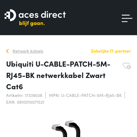
Netwerk kabels
Zakelijke IT-partner
Ubiquiti U-CABLE-PATCH-5M-
RJ45-BK netwerkkabel Zwart
Cat6
Artikelnr: 17339038
MPN: U-CABLE-PATCH-5M-RJ45-BK
EAN: 0810010071521