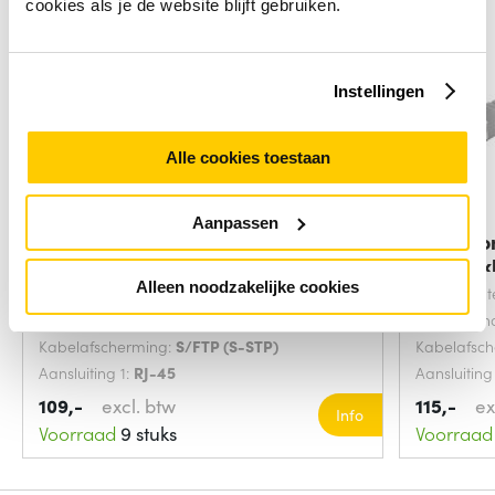
cookies als je de website blijft gebruiken.
Instellingen
Alle cookies toestaan
Aanpassen
ACT Blauw 20 meter S/FTP CAT6A
Microco
B2ca PoE++
netwerkk
Alleen noodzakelijke cookies
Snoerlengte:
20 Meters
Snoerlengt
Kabel standaard:
Cat6a
Kabel sta
Kabelafscherming:
S/FTP (S-STP)
Kabelafsc
Aansluiting 1:
RJ-45
Aansluiting
109,-
excl. btw
115,-
ex
Info
Voorraad
9 stuks
Voorraad