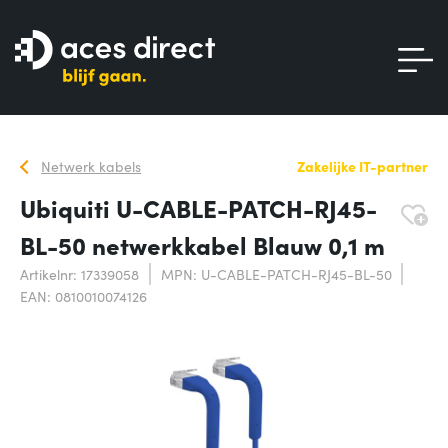
Netwerk kabels
Zakelijke IT-partner
Ubiquiti U-CABLE-PATCH-RJ45-
BL-50 netwerkkabel Blauw 0,1 m
Artikelnr: 17339058
MPN: U-CABLE-PATCH-RJ45-BL-50
EAN: 0810010074126