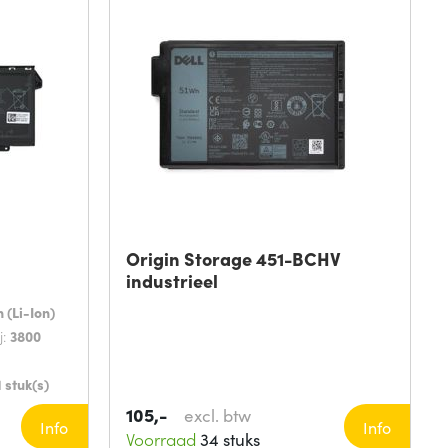
Origin Storage 451-BCHV
industrieel
 (Li-Ion)
j:
3800
1 stuk(s)
105,-
excl. btw
Info
Info
Voorraad
34 stuks