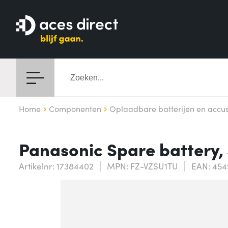
Home
Componenten
Oplaadbare batterijen en accu
Panasonic Spare battery
Artikelnr: 17384402
MPN: FZ-VZSU1TU
EAN: 45