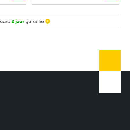
daard
2 jaar
garantie