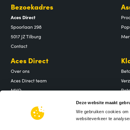
Bezoekadres
As
Aces Direct
Pro
Spoorlaan 298
Pop
5017 JZ Tilburg
Mer
Contact
Aces Direct
Kl
Over ons
Bet
Aces Direct team
Ver
MVO
Reto
Vacatures
Vee
Deze website maakt gebru
We gebruiken cookies om c
websiteverkeer te analyser