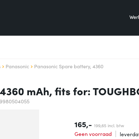
Werk
s
Panasonic
Panasonic Spare battery, 4360
, 4360 mAh, fits for: TOUGH
49980504055
165,-
199,
65
incl. btw
Geen voorraad
leverd