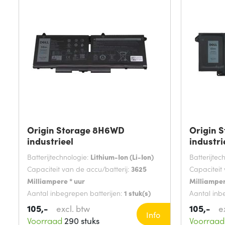
Origin Storage 8H6WD
Origin 
industrieel
industri
Batterijtechnologie:
Lithium-Ion (Li-Ion)
Batterijtec
Capaciteit van de accu/batterij:
3625
Capaciteit 
Milliampere * uur
Milliamper
Aantal inbegrepen batterijen:
1 stuk(s)
Aantal inb
105,-
105,-
excl. btw
e
Info
Voorraad
290 stuks
Voorraad