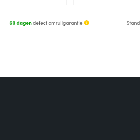
60 dagen
defect omruilgarantie
Stan