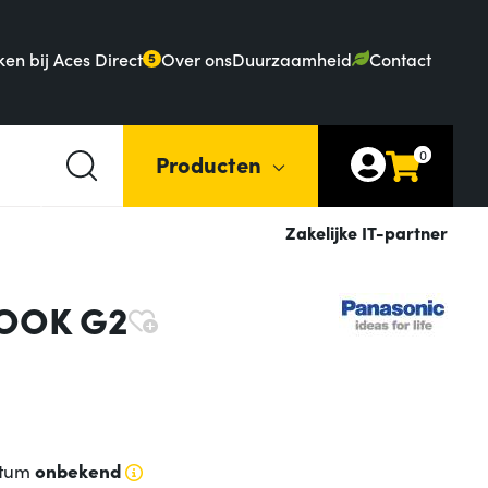
en bij Aces Direct
Over ons
Duurzaamheid
Contact
5
0
Producten
Zakelijke IT-partner
BOOK G2
atum
onbekend