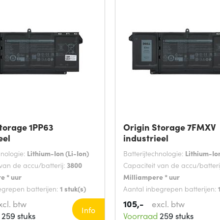
Storage 1PP63
Origin Storage 7FMXV
eel
industrieel
hnologie:
Lithium-Ion (Li-Ion)
Batterijtechnologie:
Lithium-Ion
van de accu/batterij:
3800
Capaciteit van de accu/batteri
e * uur
Milliampere * uur
egrepen batterijen:
1 stuk(s)
Aantal inbegrepen batterijen:
105,-
xcl. btw
excl. btw
Info
259 stuks
Voorraad
259 stuks