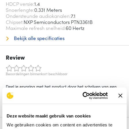
HDCP versie
1.4
Snoerlengte
0.331 Meters
Ondersteunde audiokanalen
7.1
Chipset
NXP Semiconductors PTN3361B
Maximale refresh snelheid
60 Hertz
Bekijk alle specificaties
Review
Beoordelingen binnenkort beschikbaar
Deel je ervaring met het product door het schrijven van een
review.
Schrijf een review
Deze website maakt gebruik van cookies
We gebruiken cookies om content en advertenties te