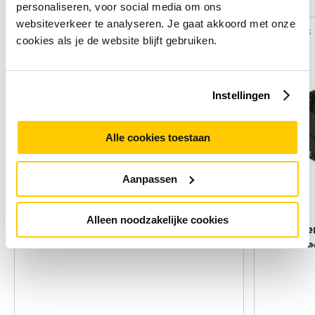
Alternatieven
personaliseren, voor social media om ons
websiteverkeer te analyseren. Je gaat akkoord met onze
Vergelijk
Vergelijk
cookies als je de website blijft gebruiken.
Instellingen
Alle cookies toestaan
Aanpassen
Alleen noodzakelijke cookies
DeLOCK HDMI Adapter 19-p HDMI
C2G Ste
Zwart
2x Stere