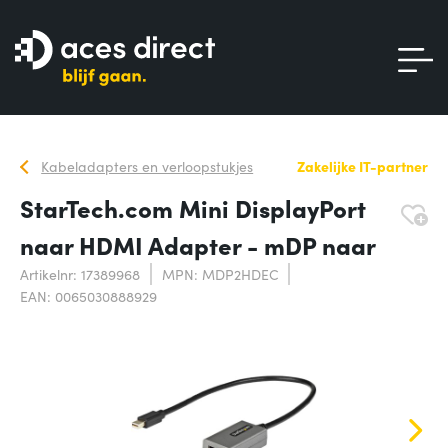
Kabeladapters en verloopstukjes
Zakelijke IT-partner
StarTech.com Mini DisplayPort
naar HDMI Adapter - mDP naar
Artikelnr: 17389968
MPN: MDP2HDEC
EAN: 0065030888929