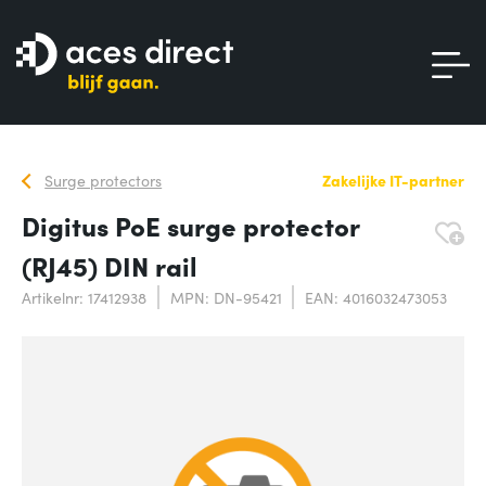
Surge protectors
Zakelijke IT-partner
Digitus PoE surge protector
(RJ45) DIN rail
Artikelnr: 17412938
MPN: DN-95421
EAN: 4016032473053