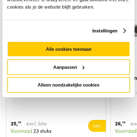
cookies als je de website blijft gebruiken.
Instellingen
Alle cookies toestaan
Aanpassen
Brennenstuhl Primera-Line 8 AC-
Brennen
uitgang(en)
Alleen noodzakelijke cookies
Aantal AC uitgangen:
8 AC-uitgang(en)
Aantal AC 
25,
excl. btw
26,
ex
50
50
Info
Voorraad
23 stuks
Voorraad