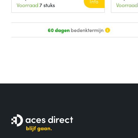
Info
Voorraad
7 stuks
Voorraad
60 dagen
bedenktermijn