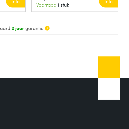
Info
Info
Voorraad
1 stuk
daard
2 jaar
garantie