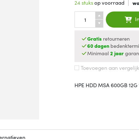
24 stuks
op voorraad
wo
I
Gratis
retourneren
60 dagen
bedenktermi
Minimaal
2 jaar
garan
Toevoegen aan vergelij
HPE HDD MSA 600GB 12G 10
ternatieven