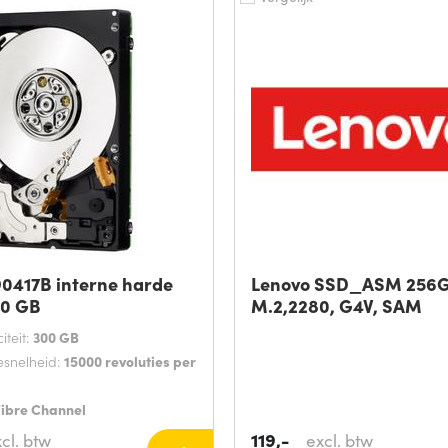
0417B interne harde
Lenovo SSD_ASM 256G
00 GB
M.2,2280, G4V, SAM
teit:
300 GB
esnelheid:
15000 revoluties per
ibre Channel
119,-
cl. btw
excl. btw