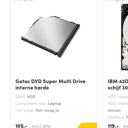
Getac DVD Super Multi Drive
IBM 42D
interne harde
schijf 3
Soort:
HDD
HDD capaci
Component voor:
Laptop
HDD rotati
Hot-swap:
Hot-swap ja
minuut
Interface:
F
Soort:
HDD
105,-
119,-
excl. btw
ex