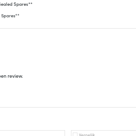
ealed Spares**
 Spares**
een review.
Vergelijk