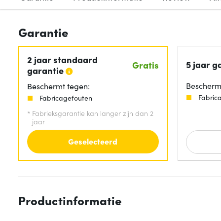
Garantie
2 jaar standaard
5 jaar g
Gratis
garantie
Beschermt
Beschermt tegen:
Fabric
Fabricagefouten
*
Fabrieksgarantie kan langer zijn dan 2
jaar
Geselecteerd
Productinformatie