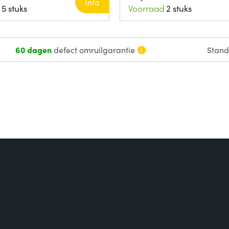
Info
5 stuks
Voorraad
2 stuks
60 dagen
defect omruilgarantie
Stan