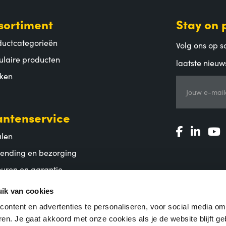
sortiment
Stay on 
ductcategorieën
Volg ons op so
ulaire producten
laatste nieuw
ken
Jouw e-mail
antenservice
alen
zending en bezorging
uren en garantie
lgestelde vragen
ik van cookies
ontent en advertenties te personaliseren, voor social media o
en. Je gaat akkoord met onze cookies als je de website blijft ge