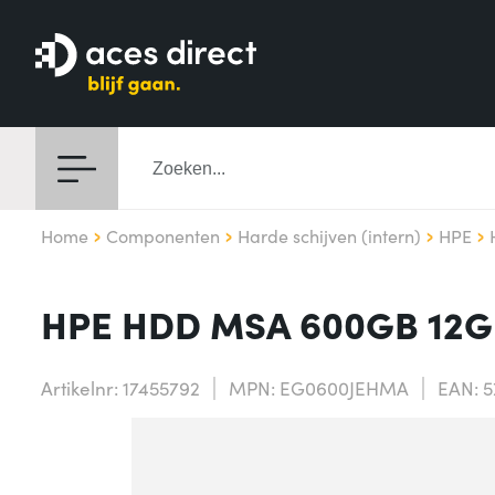
Home
Componenten
Harde schijven (intern)
HPE
HPE HDD MSA 600GB 12G 1
Artikelnr: 17455792
MPN: EG0600JEHMA
EAN: 