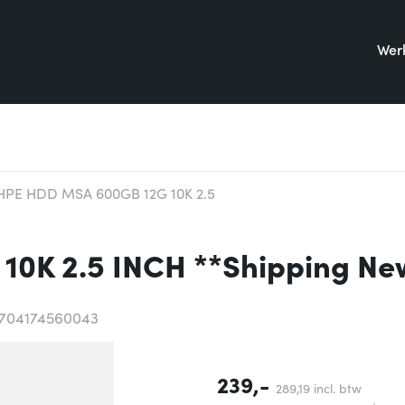
Werk
HPE HDD MSA 600GB 12G 10K 2.5
0K 2.5 INCH **Shipping Ne
5704174560043
239,-
289,
19
incl. btw