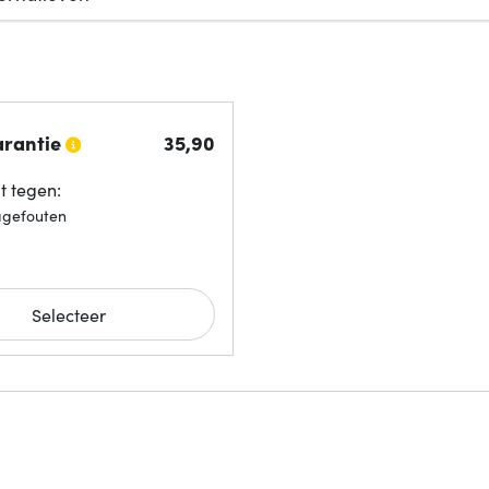
arantie
35,
90
 tegen:
agefouten
Selecteer