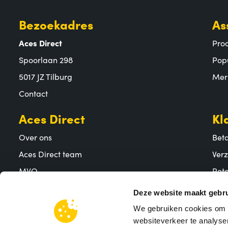
Bezoekadres
As
Aces Direct
Pro
Spoorlaan 298
Pop
5017 JZ Tilburg
Mer
Contact
Aces Direct
Kl
Over ons
Bet
Aces Direct team
Ver
MVO
Reto
Vacatures
Vee
Deze website maakt gebru
We gebruiken cookies om c
websiteverkeer te analyser