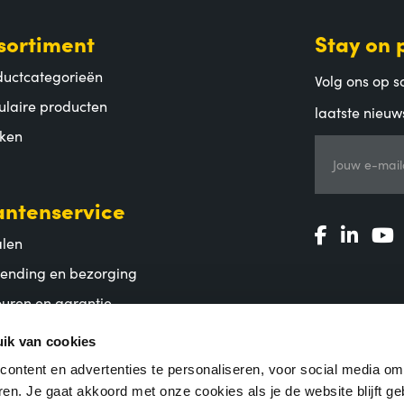
sortiment
Stay on 
ductcategorieën
Volg ons op so
ulaire producten
laatste nieuw
ken
Jouw e-mail
antenservice
alen
zending en bezorging
uren en garantie
lgestelde vragen
ik van cookies
ontent en advertenties te personaliseren, voor social media o
en. Je gaat akkoord met onze cookies als je de website blijft ge