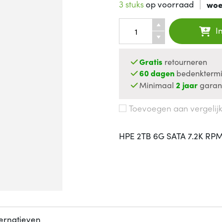
3 stuks
op voorraad
woe
I
Gratis
retourneren
60 dagen
bedenktermi
Minimaal
2 jaar
garan
Toevoegen aan vergelij
HPE 2TB 6G SATA 7.2K RPM
ternatieven