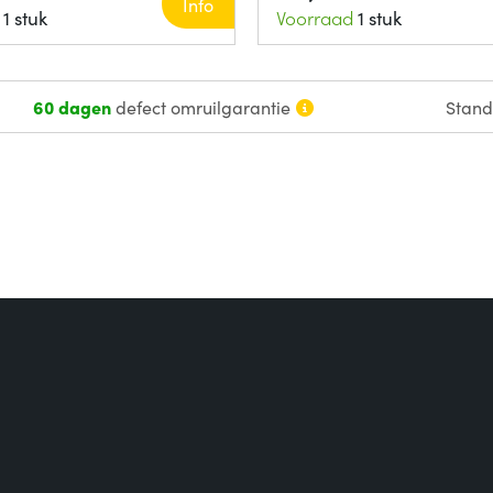
Info
1 stuk
Voorraad
1 stuk
60 dagen
defect omruilgarantie
Stan