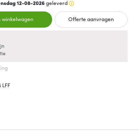
nsdag 12-08-2026
geleverd
n winkelwagen
Offerte aanvragen
jn
tie
king
 LFF