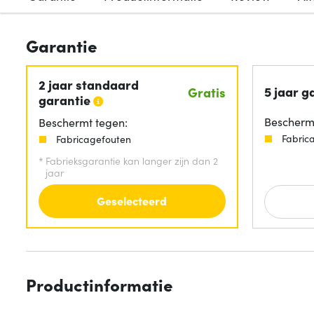
Garantie
2 jaar standaard
5 jaar g
Gratis
garantie
Beschermt
Beschermt tegen:
Fabric
Fabricagefouten
*
Fabrieksgarantie kan langer zijn dan 2
jaar
Geselecteerd
Productinformatie