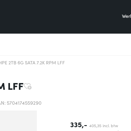
Werk
HPE 2TB 6G SATA 7.2K RPM LFF
M LFF
N: 5704174559290
335,-
405,
35
incl. btw