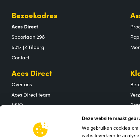
Bezoekadres
As
Aces Direct
Pro
Spoorlaan 298
Pop
5017 JZ Tilburg
Mer
Contact
Aces Direct
Kl
Over ons
Bet
Aces Direct team
Ver
MVO
Reto
Vacatures
Vee
Deze website maakt gebru
We gebruiken cookies om c
websiteverkeer te analyser