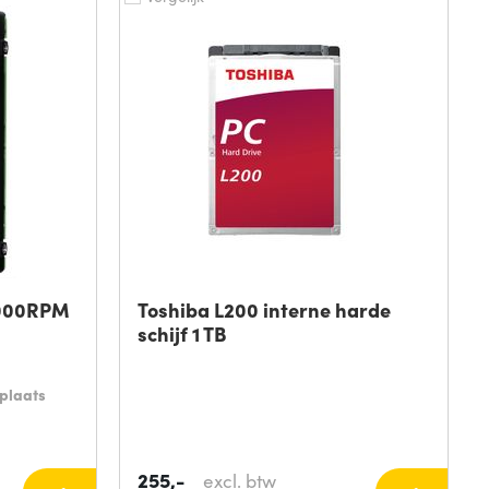
0000RPM
Toshiba L200 interne harde
schijf 1 TB
plaats
255,-
excl. btw