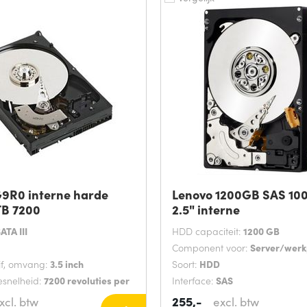
9R0 interne harde
Lenovo 1200GB SAS 1
 TB 7200
2.5" interne
ATA III
HDD capaciteit:
1200 GB
Component voor:
Server/werk
jf, omvang:
3.5 inch
Soort:
HDD
esnelheid:
7200 revoluties per
Interface:
SAS
255,-
xcl. btw
excl. btw