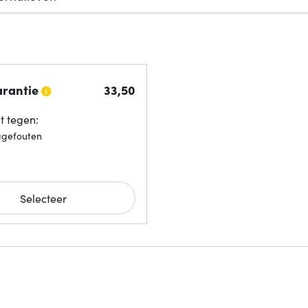
arantie
33,
50
 tegen:
agefouten
Selecteer