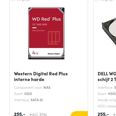
Western Digital Red Plus
DELL WG
interne harde
schijf 2
Component voor:
NAS
Interface:
S
Soort:
HDD
Soort:
HDD
Interface:
SATA III
Harde schi
HDD rotati
minuut
255,-
255,-
excl. btw
e