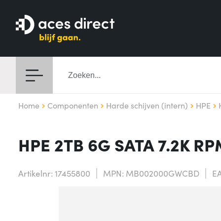
Home
Componenten
Harde schijven (intern)
HPE
HPE 2TB 6G SATA 7.2K RP
Artikelnr: 17455800
MPN: MB002000GWCBD
EA