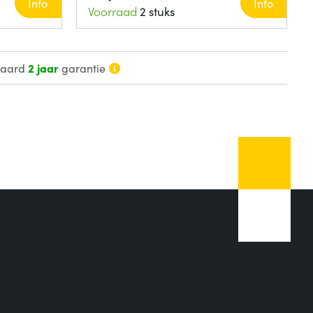
Info
Info
Voorraad
2 stuks
daard
2 jaar
garantie