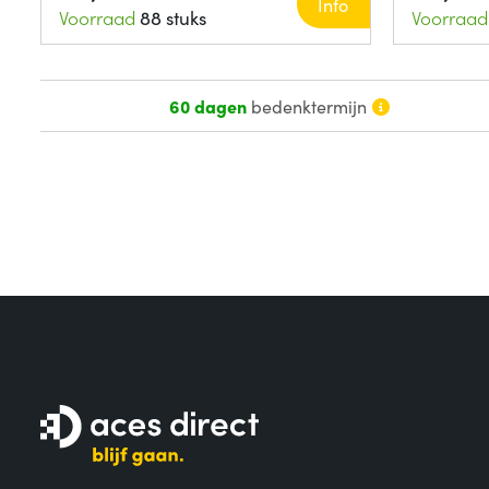
Info
Voorraad
88 stuks
Voorraad
60 dagen
bedenktermijn