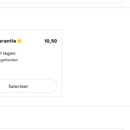
arantie
10,
50
 tegen:
agefouten
Selecteer