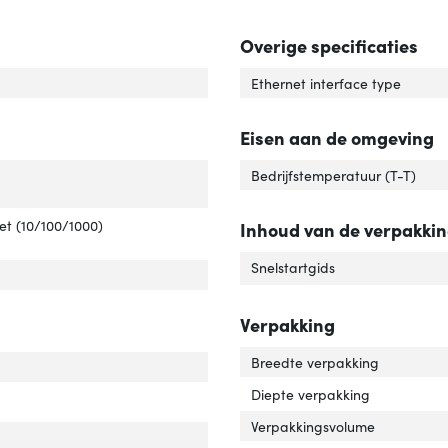
Overige specificaties
ch type'
er 'Switch type'
Ethernet interface type
Eisen aan de omgeving
tal basis-switching RJ-45 Ethernet-poorten'
ver 'Aantal basis-switching RJ-45 Ethernet-poorten'
Bedrijfstemperatuur (T-T)
e basis-switching RJ-45 Ethernet-poorten'
ver 'Type basis-switching RJ-45 Ethernet-poorten'
et (10/100/1000)
Inhoud van de verpakki
Snelstartgids
Verpakking
Breedte verpakking
werkstandaard'
ver 'Netwerkstandaard'
Diepte verpakking
support'
ver '10G support'
Verpakkingsvolume
N=ondersteuning'
ver 'VLAN=ondersteuning'