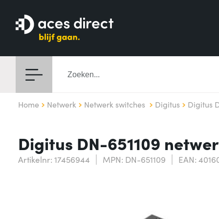
Home
Netwerk
Netwerk switches
Digitus
Digitus 
Digitus DN-651109 netwe
Artikelnr: 17456944
MPN: DN-651109
EAN: 4016