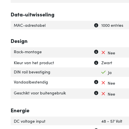
Data-uitwisseling
Uitleg over 'MAC
Verberg uitleg o
MAC-adrestabel
1000 entries
Design
Uitleg over 'Ra
Verberg uitleg 
Rack-montage
Nee
Uitleg over 'Kleu
Verberg uitleg ov
Kleur van het product
Zwart
DIN rail bevestiging
Ja
Uitleg over 'Van
Verberg uitleg o
Vandaalbestendig
Nee
Uitleg over 'Gesc
Verberg uitleg o
Geschikt voor buitengebruik
Nee
Energie
DC voltage input
48 - 57 Volt