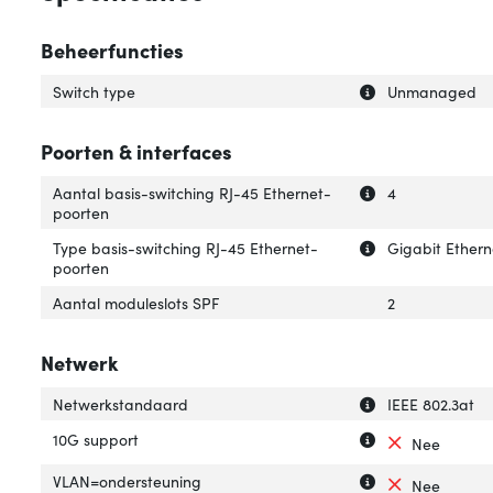
Beheerfuncties
Uitleg over 'Swit
Verberg uitleg ov
Switch type
Unmanaged
Poorten & interfaces
Uitleg over 'Aan
Verberg uitleg o
Aantal basis-switching RJ-45 Ethernet-
4
poorten
Uitleg over 'Typ
Verberg uitleg o
Type basis-switching RJ-45 Ethernet-
Gigabit Ethern
poorten
Aantal moduleslots SPF
2
Netwerk
Uitleg over 'Net
Verberg uitleg o
Netwerkstandaard
IEEE 802.3at
Uitleg over '10G 
Verberg uitleg o
10G support
Nee
Uitleg over 'VLA
Verberg uitleg o
VLAN=ondersteuning
Nee