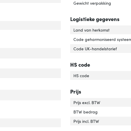
Gewicht verpakking
Logistieke gegevens
-adrestabel'
ver 'MAC-adrestabel'
Land van herkomst
Code geharmoniseerd systeem
Code UK-handelstarief
ck-montage'
over 'Rack-montage'
r van het product'
er 'Kleur van het product'
HS code
HS code
daalbestendig'
ver 'Vandaalbestendig'
Prijs
hikt voor buitengebruik'
ver 'Geschikt voor buitengebruik'
Prijs excl. BTW
BTW bedrag
Prijs incl. BTW