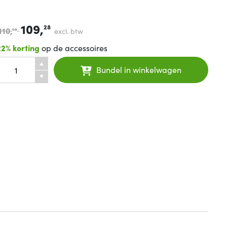
109,
28
110,
excl. btw
50
22% korting
op de accessoires
Bundel in winkelwagen