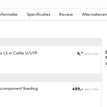
nformatie
Specificaties
Review
Alternatieve
js 1,5 m Cat5e U/UTP
5,
50
excl. btw
K
chcomponent Voeding
499,-
excl. btw