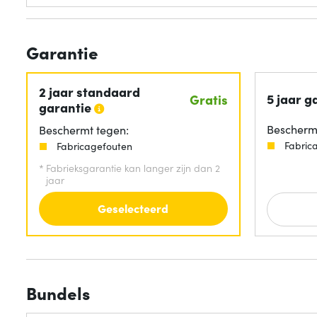
Garantie
2 jaar standaard
5 jaar g
Gratis
garantie
Beschermt
Beschermt tegen:
Fabric
Fabricagefouten
*
Fabrieksgarantie kan langer zijn dan 2
jaar
Geselecteerd
Bundels