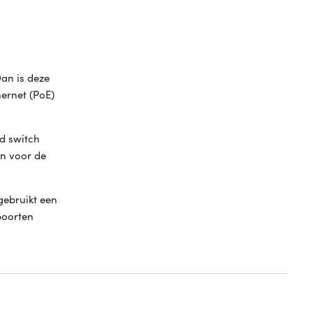
an is deze
hernet (PoE)
d switch
an voor de
gebruikt een
poorten