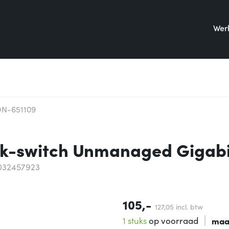
Werk
DN-651109
rk-switch Unmanaged Gigabi
032457923
105,-
127,
05
incl. btw
1 stuks
op voorraad
maa