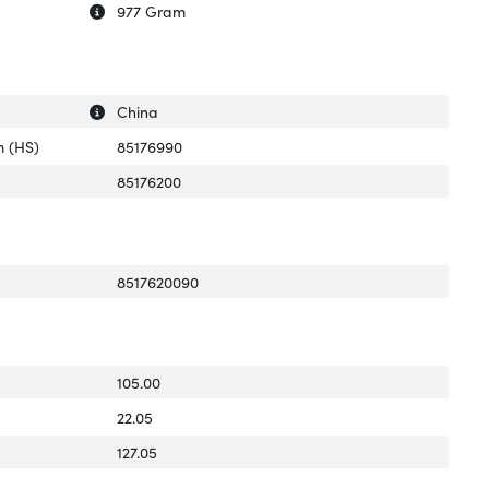
Uitleg over 'Gewicht verpakking'
Verberg uitleg over 'Gewicht verpakking'
977 Gram
Uitleg over 'Land van herkomst'
Verberg uitleg over 'Land van herkomst'
China
 (HS)
85176990
85176200
8517620090
105.00
22.05
127.05