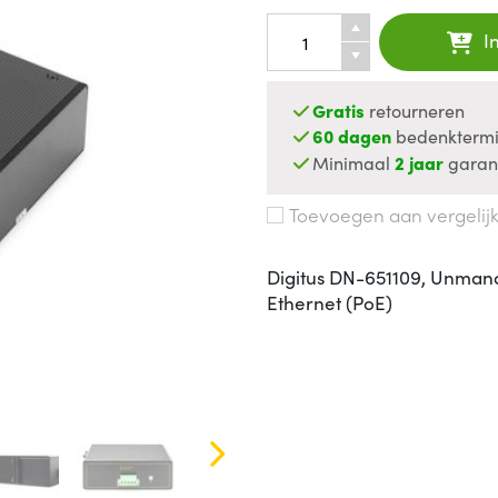
I
Gratis
retourneren
60 dagen
bedenktermi
Minimaal
2 jaar
garan
Toevoegen aan vergelij
Digitus DN-651109, Unmana
Ethernet (PoE)