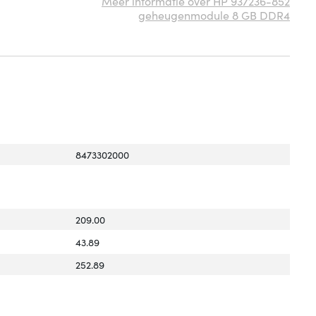
Meer informatie over HP 937236-852
geheugenmodule 8 GB DDR4
8473302000
209.00
43.89
252.89