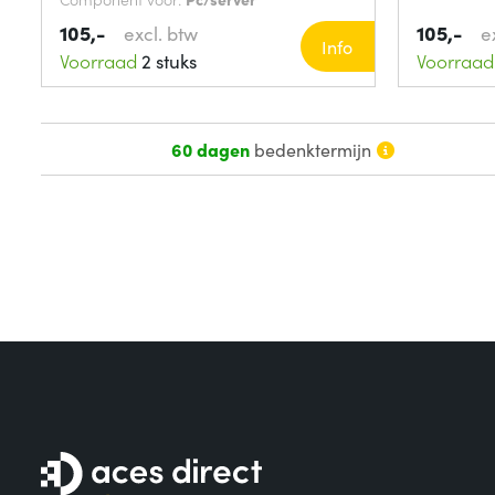
105,-
105,-
excl. btw
e
Info
Voorraad
2 stuks
Voorraad
60 dagen
bedenktermijn