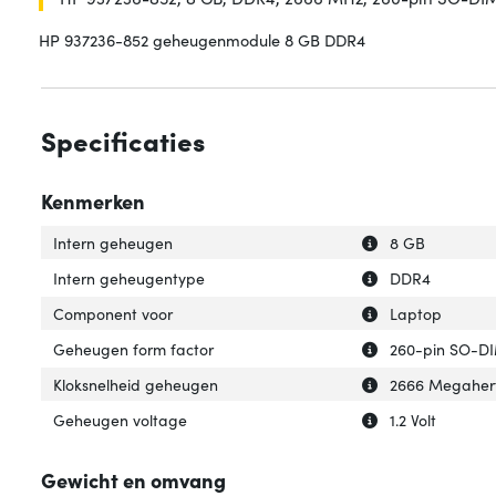
HP 937236-852 geheugenmodule 8 GB DDR4
Specificaties
Kenmerken
Uitleg over 'Int
Verberg uitleg o
Intern geheugen
8 GB
Uitleg over 'Int
Verberg uitleg o
Intern geheugentype
DDR4
Uitleg over 'Com
Verberg uitleg o
Component voor
Laptop
Uitleg over 'Geh
Verberg uitleg o
Geheugen form factor
260-pin SO-
Uitleg over 'Klo
Verberg uitleg o
Kloksnelheid geheugen
2666 Megaher
Uitleg over 'Geh
Verberg uitleg o
Geheugen voltage
1.2 Volt
Gewicht en omvang