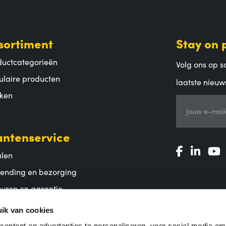
sortiment
Stay on 
ductcategorieën
Volg ons op so
ulaire producten
laatste nieuw
ken
Jouw e-mail
antenservice
alen
zending en bezorging
uren en garantie
lgestelde vragen
ik van cookies
ontent en advertenties te personaliseren, voor social media o