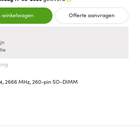
n winkelwagen
Offerte aanvragen
jn
tie
king
R4, 2666 MHz, 260-pin SO-DIMM