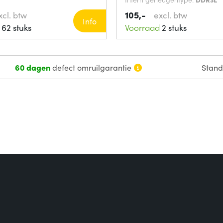
105,-
xcl. btw
excl. btw
Info
62 stuks
Voorraad
2 stuks
60 dagen
defect omruilgarantie
Stan