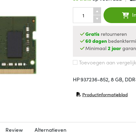
I
Gratis
retourneren
60 dagen
bedenktermi
Minimaal
2 jaar
garan
Toevoegen aan vergelij
HP 937236-852, 8 GB, DD
Productinformatieblad
(opent in nieuw venster)
Review
Alternatieven