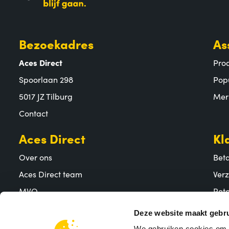
Bezoekadres
As
Aces Direct
Pro
Spoorlaan 298
Pop
5017 JZ Tilburg
Mer
Contact
Aces Direct
Kl
Over ons
Bet
Aces Direct team
Ver
MVO
Reto
Vacatures
Vee
Deze website maakt gebru
We gebruiken cookies om c