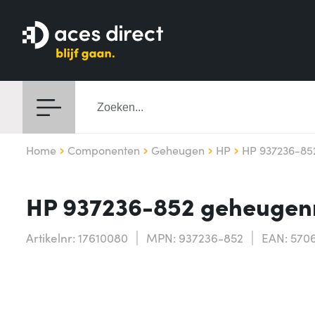
Home
Componenten
Geheugen
HP
HP 937236-85
HP 937236-852 geheugen
Artikelnr: 17610080
MPN: 937236-852
EAN: 570