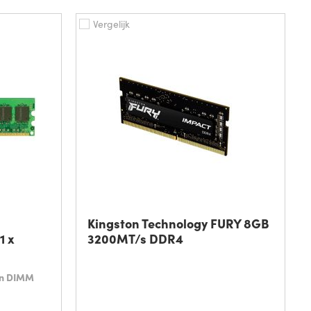
Vergelijk
Kingston Technology FURY 8GB
1 x
3200MT/s DDR4
in DIMM