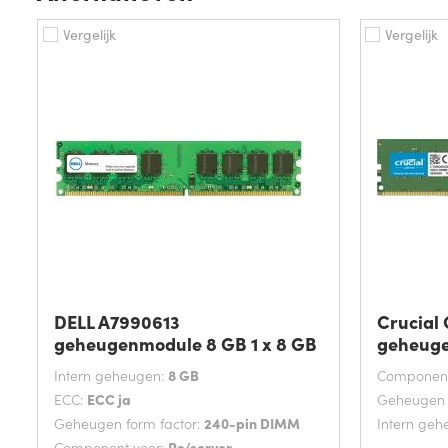
Vergelijk
Vergelijk
DELL A7990613
Crucial
geheugenmodule 8 GB 1 x 8 GB
geheuge
Intern geheugen:
8 GB
Component
ECC:
ECC ja
Geheugen f
Geheugen form factor:
240-pin DIMM
Intern geh
Component voor:
Pc/server