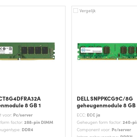
Vergelijk
 CT8G4DFRA32A
DELL SNPPKCG9C/8G
nmodule 8 GB 1
geheugenmodule 8 GB 
 voor:
Pc/server
ECC:
ECC ja
orm factor:
288-pin DIMM
Geheugen form factor:
240-p
eugentype:
DDR4
Component voor:
Pc/server
Intern geheugentype:
DDR3L