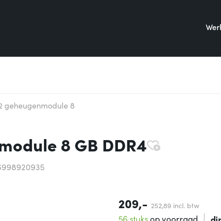
Werk
2 geheugenmodule 8
module 8 GB DDR4
6998920935
209,-
252,
89
incl. btw
56 stuks
op voorraad
di