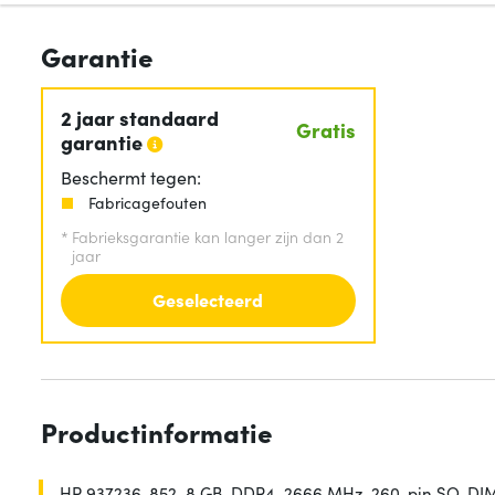
Garantie
2 jaar standaard
Gratis
garantie
Beschermt tegen:
Fabricagefouten
*
Fabrieksgarantie kan langer zijn dan 2
jaar
Geselecteerd
Productinformatie
HP 937236-852, 8 GB, DDR4, 2666 MHz, 260-pin SO-D