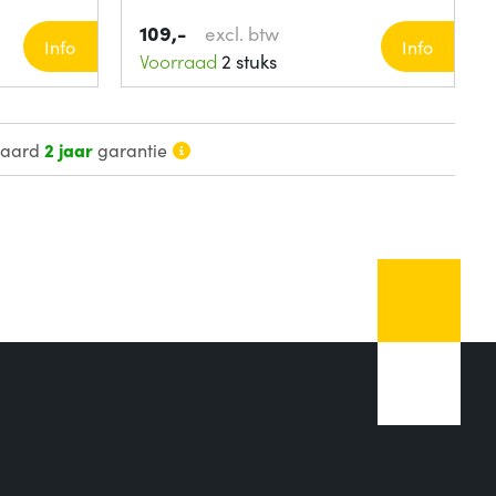
109,-
excl. btw
Info
Info
Voorraad
2 stuks
daard
2 jaar
garantie