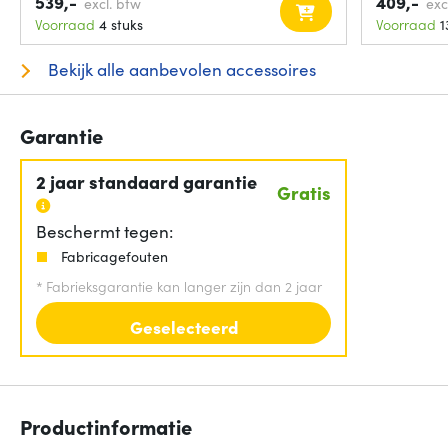
539,-
409,-
excl. btw
exc
Voorraad
4 stuks
Voorraad
1
Bekijk alle aanbevolen accessoires
Garantie
2 jaar standaard garantie
Gratis
Beschermt tegen:
Fabricagefouten
*
Fabrieksgarantie kan langer zijn dan 2 jaar
Geselecteerd
Productinformatie