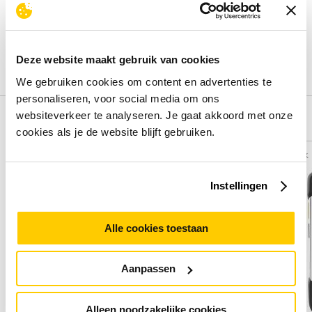
Deel je ervaring met het product door het schrijven van een
review.
Deze website maakt gebruik van cookies
Schrijf een review
We gebruiken cookies om content en advertenties te
personaliseren, voor social media om ons
websiteverkeer te analyseren. Je gaat akkoord met onze
Alternatieven
cookies als je de website blijft gebruiken.
Vergelijk
Vergelijk
Instellingen
Alle cookies toestaan
Aanpassen
Alleen noodzakelijke cookies