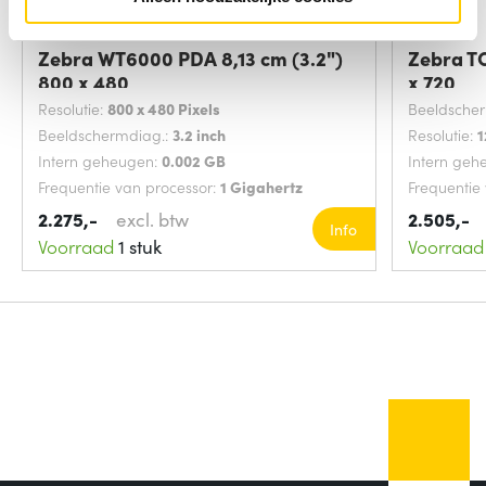
Zebra WT6000 PDA 8,13 cm (3.2")
Zebra TC
800 x 480
x 720
Resolutie:
800 x 480 Pixels
Beeldsche
Beeldschermdiag.:
3.2 inch
Resolutie:
1
Intern geheugen:
0.002 GB
Intern geh
Frequentie van processor:
1 Gigahertz
Frequentie
2.275,-
excl. btw
2.505,-
Info
Voorraad
1 stuk
Voorraad