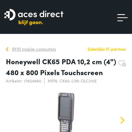
RFID mobile computers
Zakelijke IT-partner
Honeywell CK65 PDA 10,2 cm (4")
480 x 800 Pixels Touchscreen
Artikelnr: 17624660
MPN: CK65-L0N-DLC210E