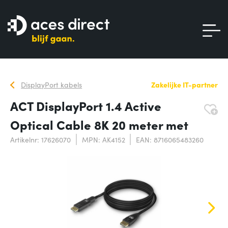
DisplayPort kabels
Zakelijke IT-partner
ACT DisplayPort 1.4 Active
Optical Cable 8K 20 meter met
Artikelnr: 17626070
MPN: AK4152
EAN: 8716065483260