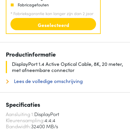
Fabricagefouten
*
Fabrieksgarantie kan langer zijn dan 2 jaar
Geselecteerd
Productinformatie
DisplayPort 1.4 Active Optical Cable, 8K, 20 meter,
met afneembare connector
Lees de volledige omschrijving
Specificaties
Aansluiting 1
DisplayPort
Kleurensampling
4:4:4
Bandwidth
32400 MB/s