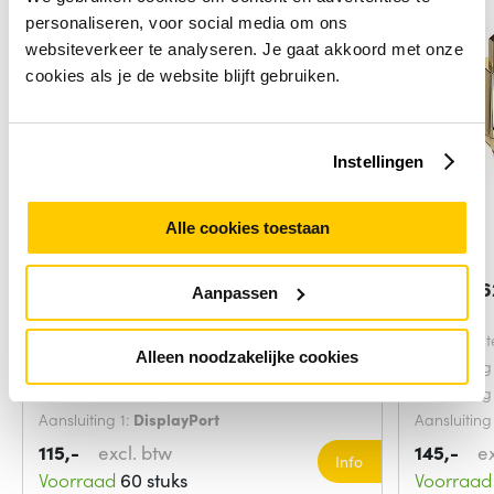
personaliseren, voor social media om ons
websiteverkeer te analyseren. Je gaat akkoord met onze
cookies als je de website blijft gebruiken.
Instellingen
Alle cookies toestaan
Microconnect MC-DP-MMG-1500
Lindy 36
Aanpassen
DisplayPort
Goud
Aansluiting 2 type:
Mannelijk
Snoerlengt
Alleen noodzakelijke cookies
Aansluiting 1 type:
Mannelijk
Aansluiting
Aansluiting 2:
DisplayPort
Aansluiting
Aansluiting 1:
DisplayPort
Aansluiting
115,-
excl. btw
145,-
e
Info
Voorraad
60 stuks
Voorraad