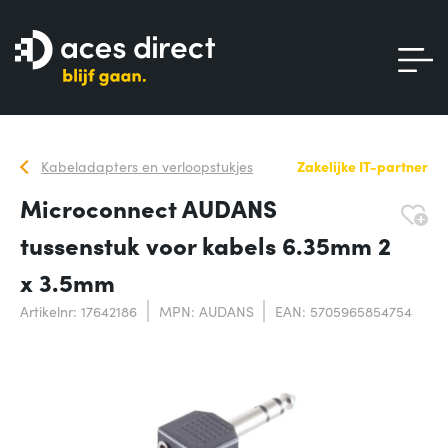
Kabeladapters en verloopstukjes
Zakelijke IT-partner
Microconnect AUDANS
tussenstuk voor kabels 6.35mm 2
x 3.5mm
Artikelnr: 17642186
MPN: AUDANS
EAN: 5705965854754