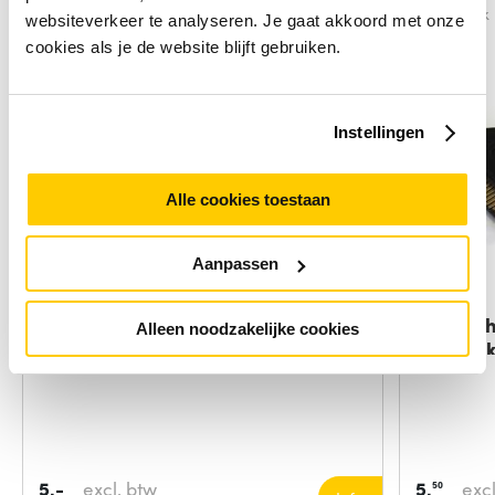
Vergelijk
Vergelijk
websiteverkeer te analyseren. Je gaat akkoord met onze
cookies als je de website blijft gebruiken.
Instellingen
Alle cookies toestaan
Aanpassen
ACT Fiber optic SC-APC simplex
StarTec
Alleen noodzakelijke cookies
adapter
Verloop
5,-
excl. btw
5,
excl
50