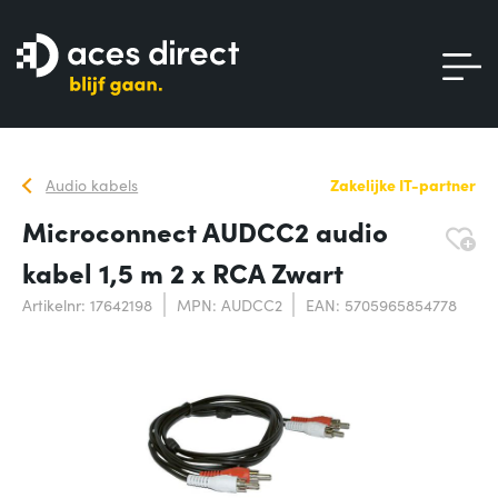
Audio kabels
Zakelijke IT-partner
Microconnect AUDCC2 audio
kabel 1,5 m 2 x RCA Zwart
Artikelnr: 17642198
MPN: AUDCC2
EAN: 5705965854778