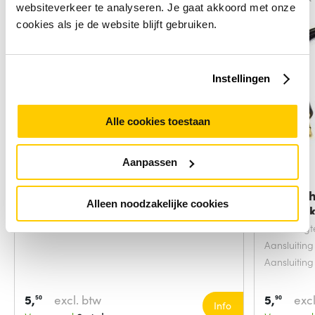
websiteverkeer te analyseren. Je gaat akkoord met onze
cookies als je de website blijft gebruiken.
Instellingen
Alle cookies toestaan
Aanpassen
StarTech.com Headset Adapter
StarTec
Alleen noodzakelijke cookies
voor Headsets
Splitter
Snoerlengt
Aansluiting
Aansluiting
5,
excl. btw
5,
excl
50
90
Info