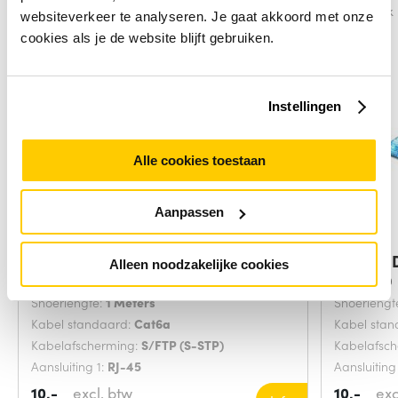
Vergelijk
Vergelijk
websiteverkeer te analyseren. Je gaat akkoord met onze
cookies als je de website blijft gebruiken.
Instellingen
Alle cookies toestaan
Aanpassen
ACT Paarse 1,00 meter SFTP CAT6A
Digitus
Alleen noodzakelijke cookies
Grijs 20
Snoerlengte:
1 Meters
Snoerlengt
Kabel standaard:
Cat6a
Kabel sta
Kabelafscherming:
S/FTP (S-STP)
Kabelafsc
Aansluiting 1:
RJ-45
Aansluiting
10,-
excl. btw
10,-
exc