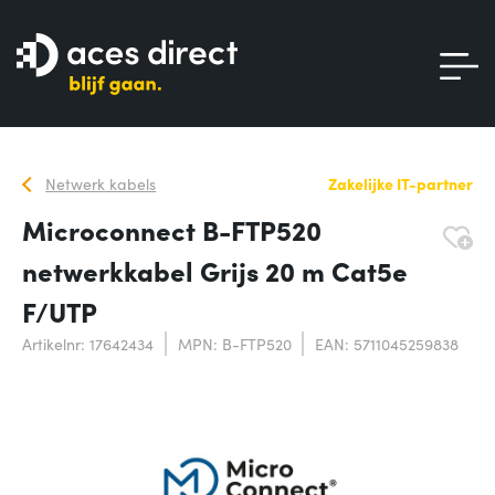
Netwerk kabels
Zakelijke IT-partner
Microconnect B-FTP520
netwerkkabel Grijs 20 m Cat5e
F/UTP
Artikelnr: 17642434
MPN: B-FTP520
EAN: 5711045259838