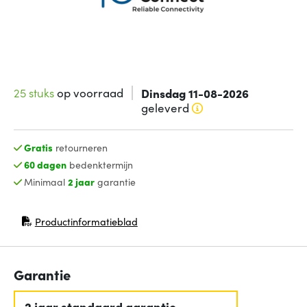
25 stuks
op voorraad
Dinsdag 11-08-2026
geleverd
Gratis
retourneren
60 dagen
bedenktermijn
Minimaal
2 jaar
garantie
Productinformatieblad
(opent in nieuw venster)
Garantie
2 jaar standaard garantie