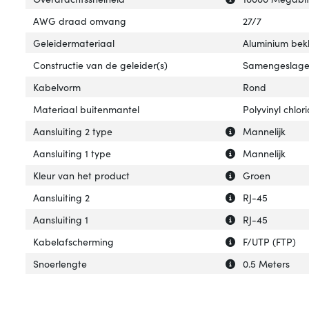
AWG draad omvang
27/7
Geleidermateriaal
Aluminium bek
Constructie van de geleider(s)
Samengeslag
Kabelvorm
Rond
Materiaal buitenmantel
Polyvinyl chlor
Uitleg over 'Aans
Verberg uitleg ov
Aansluiting 2 type
Mannelijk
Uitleg over 'Aansl
Verberg uitleg ov
Aansluiting 1 type
Mannelijk
Uitleg over 'Kleu
Verberg uitleg ov
Kleur van het product
Groen
Uitleg over 'Aansl
Verberg uitleg ov
Aansluiting 2
RJ-45
Uitleg over 'Aansl
Verberg uitleg ov
Aansluiting 1
RJ-45
Uitleg over 'Kab
Verberg uitleg o
Kabelafscherming
F/UTP (FTP)
Uitleg over 'Snoe
Verberg uitleg o
Snoerlengte
0.5 Meters