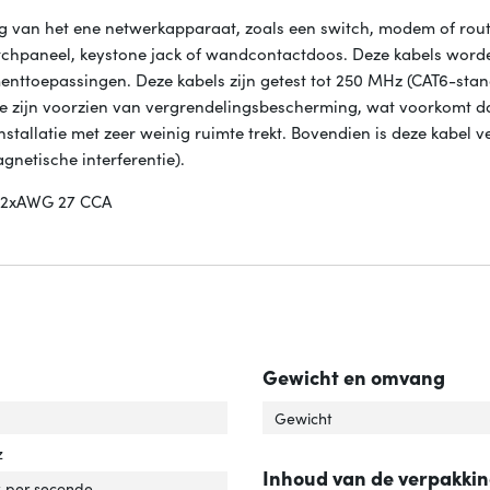
 van het ene netwerkapparaat, zoals een switch, modem of rout
atchpaneel, keystone jack of wandcontactdoos. Deze kabels word
menttoepassingen. Deze kabels zijn getest tot 250 MHz (CAT6-sta
Ze zijn voorzien van vergrendelingsbescherming, wat voorkomt d
tallatie met zeer weinig ruimte trekt. Bovendien is deze kabel 
netische interferentie).
4x2xAWG 27 CCA
Gewicht en omvang
el standaard'
ver 'Kabel standaard'
Gewicht
z
Inhoud van de verpakki
rdrachtssnelheid'
ver 'Overdrachtssnelheid'
 per seconde