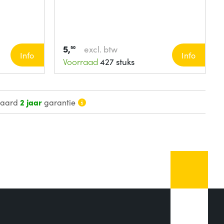
5,
excl. btw
50
Info
Info
Voorraad
427 stuks
daard
2 jaar
garantie