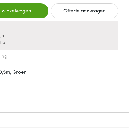
n winkelwagen
Offerte aanvragen
jn
tie
king
0,5m, Groen