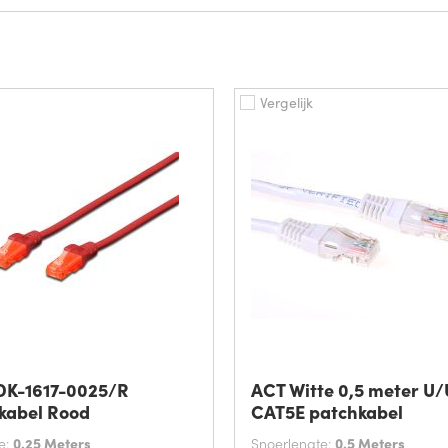
Vergelijk
 DK-1617-0025/R
ACT Witte 0,5 meter U
kabel Rood
CAT5E patchkabel
e:
0.25 Meters
Snoerlengte:
0.5 Meters