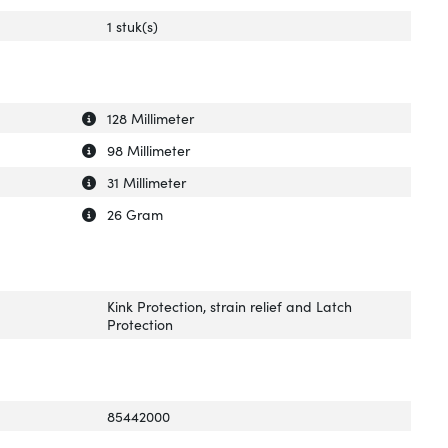
1 stuk(s)
Uitleg over 'Breedte verpakking'
Verberg uitleg over 'Breedte verpakking'
128 Millimeter
Uitleg over 'Diepte verpakking'
Verberg uitleg over 'Diepte verpakking'
98 Millimeter
Uitleg over 'Hoogte verpakking'
Verberg uitleg over 'Hoogte verpakking'
31 Millimeter
Uitleg over 'Gewicht verpakking'
Verberg uitleg over 'Gewicht verpakking'
26 Gram
Kink Protection, strain relief and Latch
Protection
85442000