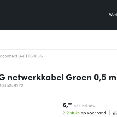
Werk
roconnect B-FTP6005G
 netwerkkabel Groen 0,5 m
11045259272
6,
90
8,
35
incl. btw
212 stuks
op voorraad
d