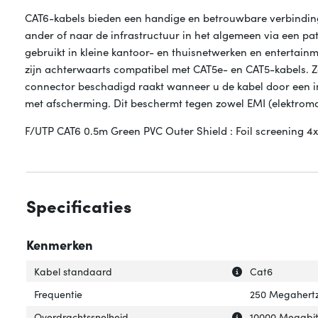
CAT6-kabels bieden een handige en betrouwbare verbinding
ander of naar de infrastructuur in het algemeen via een p
gebruikt in kleine kantoor- en thuisnetwerken en entertain
zijn achterwaarts compatibel met CAT5e- en CAT5-kabels. 
connector beschadigd raakt wanneer u de kabel door een ins
met afscherming. Dit beschermt tegen zowel EMI (elektromag
F/UTP CAT6 0.5m Green PVC Outer Shield : Foil screening 
Specificaties
Kenmerken
Uitleg over 'Kab
Verberg uitleg o
Kabel standaard
Cat6
Frequentie
250 Megahert
Uitleg over 'Ove
Verberg uitleg o
Overdrachtssnelheid
10000 Megabit