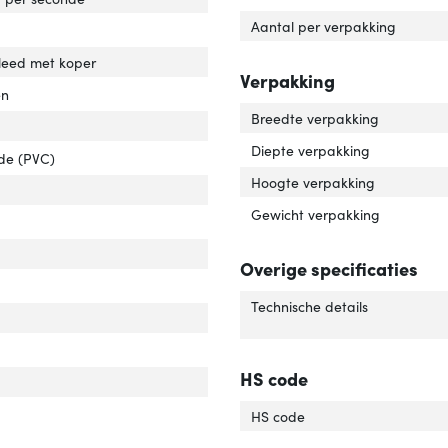
Aantal per verpakking
leed met koper
Verpakking
en
Breedte verpakking
Diepte verpakking
ide (PVC)
Hoogte verpakking
luiting 2 type'
er 'Aansluiting 2 type'
Gewicht verpakking
uiting 1 type'
er 'Aansluiting 1 type'
r van het product'
er 'Kleur van het product'
Overige specificaties
uiting 2'
er 'Aansluiting 2'
Technische details
uiting 1'
er 'Aansluiting 1'
elafscherming'
ver 'Kabelafscherming'
HS code
rlengte'
ver 'Snoerlengte'
HS code