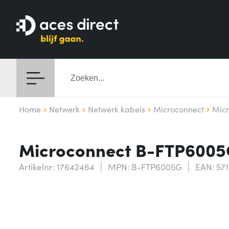
Home
Netwerk
Netwerk kabels
Microconnect
Mic
Microconnect B-FTP6005G
Artikelnr: 17642464
MPN: B-FTP6005G
EAN: 57