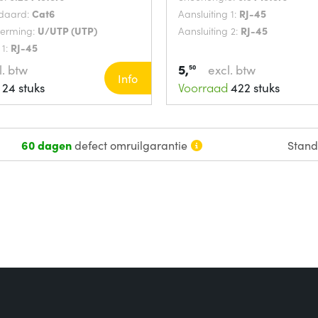
ndaard:
Cat6
Aansluiting 1:
RJ-45
herming:
U/UTP (UTP)
Aansluiting 2:
RJ-45
 1:
RJ-45
5,
l. btw
excl. btw
50
Info
24 stuks
Voorraad
422 stuks
60 dagen
defect omruilgarantie
Stan