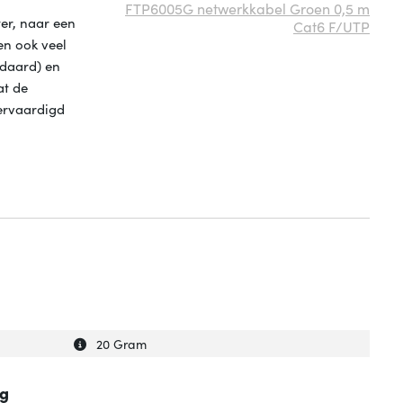
FTP6005G netwerkkabel Groen 0,5 m
er, naar een
Cat6 F/UTP
en ook veel
ndaard) en
at de
vervaardigd
Uitleg over 'Gewicht'
Verberg uitleg over 'Gewicht'
20 Gram
ng