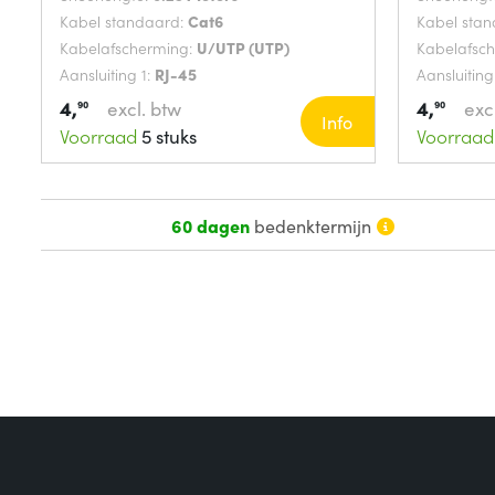
Kabel standaard:
Cat6
Kabel sta
Kabelafscherming:
U/UTP (UTP)
Kabelafsc
Aansluiting 1:
RJ-45
Aansluiting
4,
4,
excl. btw
exc
90
90
Info
Voorraad
5 stuks
Voorraad
60 dagen
bedenktermijn