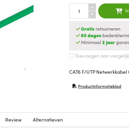
I
Gratis
retourneren
60 dagen
bedenktermi
Minimaal
2 jaar
garan
Toevoegen aan vergelij
CAT6 F/UTP Netwerkkabel 
Productinformatieblad
(opent in nieuw venster)
Review
Alternatieven