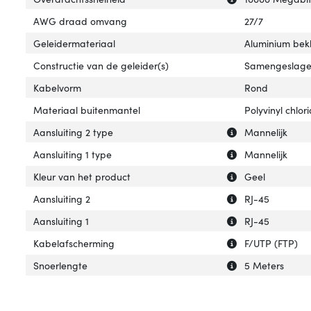
AWG draad omvang
27/7
Geleidermateriaal
Aluminium bek
Constructie van de geleider(s)
Samengeslag
Kabelvorm
Rond
Materiaal buitenmantel
Polyvinyl chlor
Uitleg over 'Aans
Verberg uitleg ov
Aansluiting 2 type
Mannelijk
Uitleg over 'Aansl
Verberg uitleg ov
Aansluiting 1 type
Mannelijk
Uitleg over 'Kleu
Verberg uitleg ov
Kleur van het product
Geel
Uitleg over 'Aansl
Verberg uitleg ov
Aansluiting 2
RJ-45
Uitleg over 'Aansl
Verberg uitleg ov
Aansluiting 1
RJ-45
Uitleg over 'Kab
Verberg uitleg o
Kabelafscherming
F/UTP (FTP)
Uitleg over 'Snoe
Verberg uitleg o
Snoerlengte
5 Meters