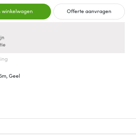
n winkelwagen
Offerte aanvragen
jn
tie
king
5m, Geel