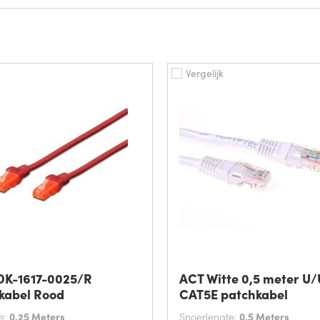
Vergelijk
 DK-1617-0025/R
ACT Witte 0,5 meter U
kabel Rood
CAT5E patchkabel
e:
0.25 Meters
Snoerlengte:
0.5 Meters