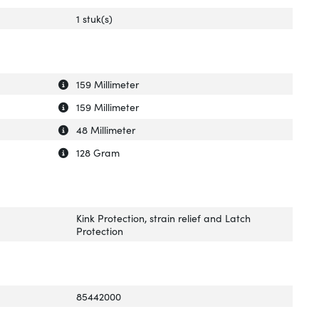
1 stuk(s)
Uitleg over 'Breedte verpakking'
Verberg uitleg over 'Breedte verpakking'
159 Millimeter
Uitleg over 'Diepte verpakking'
Verberg uitleg over 'Diepte verpakking'
159 Millimeter
Uitleg over 'Hoogte verpakking'
Verberg uitleg over 'Hoogte verpakking'
48 Millimeter
Uitleg over 'Gewicht verpakking'
Verberg uitleg over 'Gewicht verpakking'
128 Gram
Kink Protection, strain relief and Latch
Protection
85442000