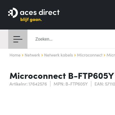
Home
Netwerk
Netwerk kabels
Microconnect
Mic
Microconnect B-FTP605Y 
Artikelnr: 17642576
MPN: B-FTP605Y
EAN: 5711