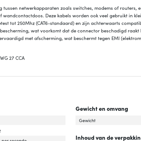
 tussen netwerkapparaten zoals switches, modems of routers, e
of wandcontactdoos. Deze kabels worden ook veel gebruikt in kle
etest tot 250Mhz (CAT6-standaard) en zijn achterwaarts compati
gsbescherming, wat voorkomt dat de connector beschadigd raakt 
l vervaardigd met afscherming, wat beschermt tegen EMI (elektro
xAWG 27 CCA
Gewicht en omvang
el standaard'
ver 'Kabel standaard'
Gewicht
z
Inhoud van de verpakki
rdrachtssnelheid'
ver 'Overdrachtssnelheid'
 per seconde