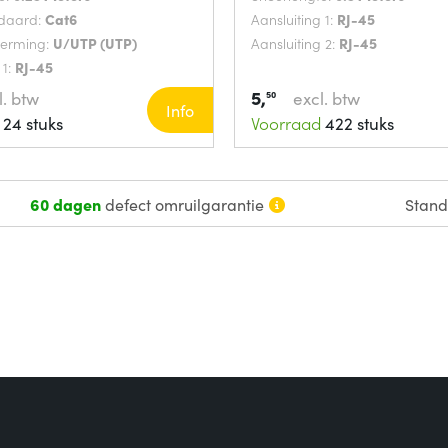
ndaard:
Cat6
Aansluiting 1:
RJ-45
herming:
U/UTP (UTP)
Aansluiting 2:
RJ-45
 1:
RJ-45
5,
l. btw
excl. btw
50
Info
24 stuks
Voorraad
422 stuks
60 dagen
defect omruilgarantie
Stan