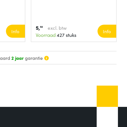
5,
excl. btw
50
Info
Info
Voorraad
427 stuks
daard
2 jaar
garantie