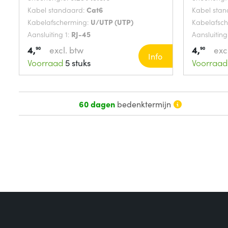
Kabel standaard:
Cat6
Kabel sta
Kabelafscherming:
U/UTP (UTP)
Kabelafsc
Aansluiting 1:
RJ-45
Aansluiting
4,
4,
excl. btw
exc
90
90
Info
Voorraad
5 stuks
Voorraad
60 dagen
bedenktermijn