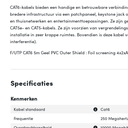
CAT6-kabels bieden een handige en betrouwbare verbinding
bredere infrastructuur via een patchpaneel, keystone jack 
en thuisnetwerken en entertainmenttoepassingen. Ze zijn g
CAT5e- en CAT5-kabels. Ze zijn voorzien van vergrendelin
installatie in zeer krappe ruimtes. Bovendien is deze kabe
interferentie).
F/UTP CAT6 5m Geel PVC Outer Shield : Foil screening 4x2
Specificaties
Kenmerken
Uitleg over 'Kab
Verberg uitleg o
Kabel standaard
Cat6
Frequentie
250 Megahert
Uitleg over 'Ove
Verberg uitleg o
Overdrachtssnelheid
10000 Megabit