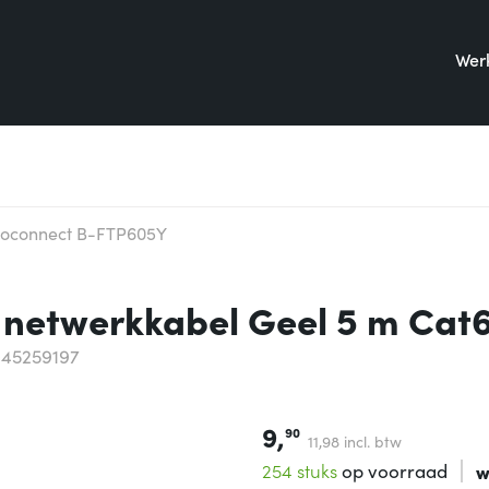
Werk
roconnect B-FTP605Y
netwerkkabel Geel 5 m Cat
045259197
9,
90
11,
98
incl. btw
254 stuks
op voorraad
w