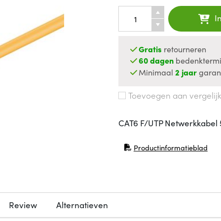
I
Gratis
retourneren
60 dagen
bedenktermi
Minimaal
2 jaar
garan
Toevoegen aan vergelij
CAT6 F/UTP Netwerkkabel 
Productinformatieblad
(opent in nieuw venster)
Review
Alternatieven