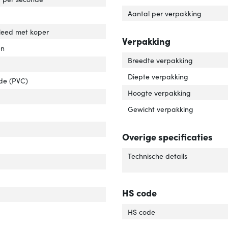
Aantal per verpakking
leed met koper
Verpakking
en
Breedte verpakking
Diepte verpakking
ide (PVC)
Hoogte verpakking
luiting 2 type'
er 'Aansluiting 2 type'
Gewicht verpakking
uiting 1 type'
er 'Aansluiting 1 type'
r van het product'
er 'Kleur van het product'
Overige specificaties
uiting 2'
er 'Aansluiting 2'
Technische details
uiting 1'
er 'Aansluiting 1'
elafscherming'
ver 'Kabelafscherming'
HS code
rlengte'
ver 'Snoerlengte'
HS code