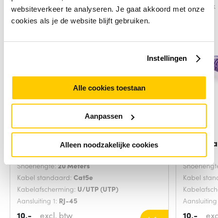
Vergelijk
Vergelijk
websiteverkeer te analyseren. Je gaat akkoord met onze
cookies als je de website blijft gebruiken.
Instellingen
Alle cookies toestaan
Aanpassen
Digitus DK-1512-200 netwerkkabel
ACT Paa
Alleen noodzakelijke cookies
Grijs 20
Snoerlengte:
20 Meters
Snoerlengt
Kabel standaard:
Cat5e
Kabel sta
Kabelafscherming:
U/UTP (UTP)
Kabelafsc
Aansluiting 1:
RJ-45
Aansluiting
10,-
excl. btw
10,-
exc