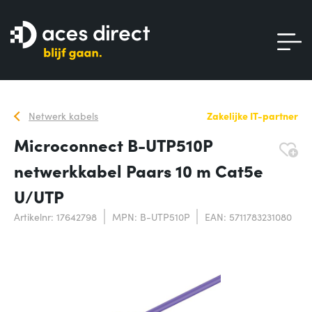
Netwerk kabels
Zakelijke IT-partner
Microconnect B-UTP510P
netwerkkabel Paars 10 m Cat5e
U/UTP
Artikelnr: 17642798
MPN: B-UTP510P
EAN: 5711783231080