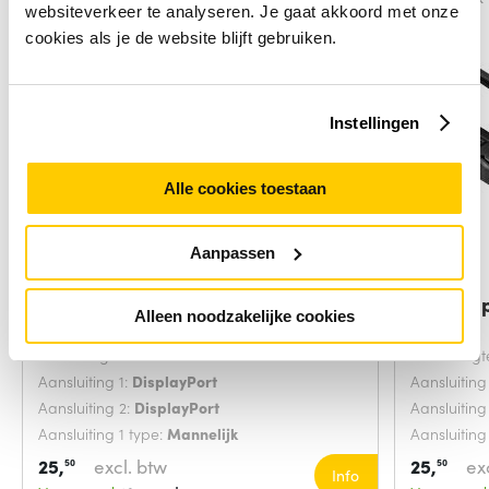
websiteverkeer te analyseren. Je gaat akkoord met onze
cookies als je de website blijft gebruiken.
Instellingen
Alle cookies toestaan
Aanpassen
ACT 5 meter DisplayPort cable
ACT Disp
Alleen noodzakelijke cookies
male - male
Snoerlengte:
5 Meters
Snoerlengt
Aansluiting 1:
DisplayPort
Aansluiting
Aansluiting 2:
DisplayPort
Aansluiting
Aansluiting 1 type:
Mannelijk
Aansluiting
25,
excl. btw
25,
ex
50
50
Info