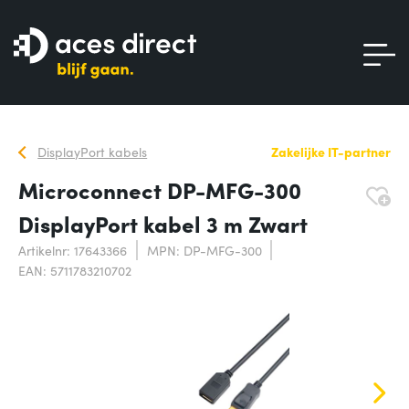
DisplayPort kabels
Zakelijke IT-partner
Microconnect DP-MFG-300
DisplayPort kabel 3 m Zwart
Artikelnr: 17643366
MPN: DP-MFG-300
EAN: 5711783210702