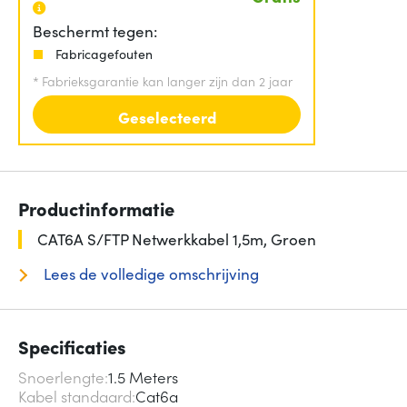
Beschermt tegen:
Fabricagefouten
*
Fabrieksgarantie kan langer zijn dan 2 jaar
Geselecteerd
Productinformatie
CAT6A S/FTP Netwerkkabel 1,5m, Groen
Lees de volledige omschrijving
Specificaties
Snoerlengte
1.5 Meters
Kabel standaard
Cat6a