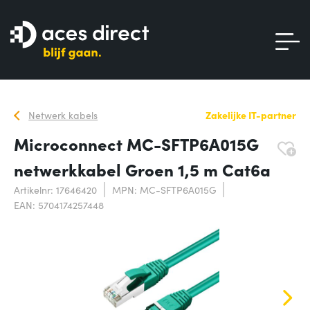
Netwerk kabels
Zakelijke IT-partner
Microconnect MC-SFTP6A015G
netwerkkabel Groen 1,5 m Cat6a
Artikelnr: 17646420
MPN: MC-SFTP6A015G
EAN: 5704174257448