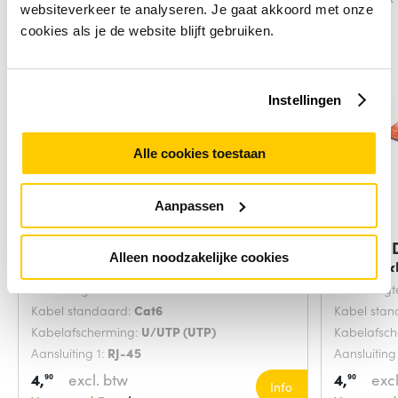
websiteverkeer te analyseren. Je gaat akkoord met onze
cookies als je de website blijft gebruiken.
Instellingen
Alle cookies toestaan
Aanpassen
Digitus DK-1617-0025/B
Digitus
Alleen noodzakelijke cookies
netwerkkabel Blauw
netwerk
Snoerlengte:
0.25 Meters
Snoerlengt
Kabel standaard:
Cat6
Kabel sta
Kabelafscherming:
U/UTP (UTP)
Kabelafsc
Aansluiting 1:
RJ-45
Aansluiting
4,
excl. btw
4,
excl
90
90
Info