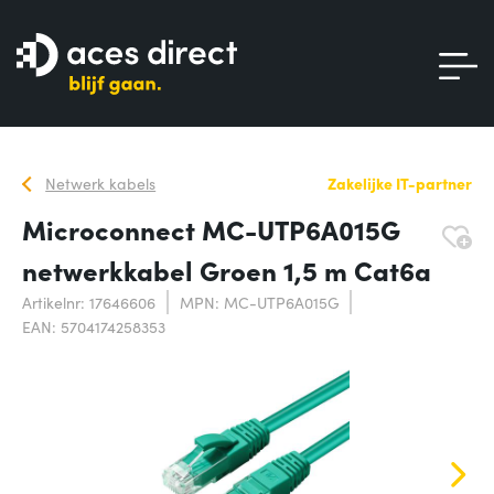
Netwerk kabels
Zakelijke IT-partner
Microconnect MC-UTP6A015G
netwerkkabel Groen 1,5 m Cat6a
Artikelnr: 17646606
MPN: MC-UTP6A015G
EAN: 5704174258353