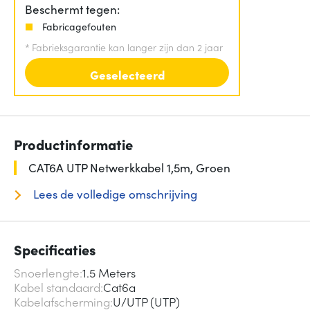
Beschermt tegen:
Fabricagefouten
*
Fabrieksgarantie kan langer zijn dan 2 jaar
Geselecteerd
Productinformatie
CAT6A UTP Netwerkkabel 1,5m, Groen
Lees de volledige omschrijving
Specificaties
Snoerlengte
1.5 Meters
Kabel standaard
Cat6a
Kabelafscherming
U/UTP (UTP)