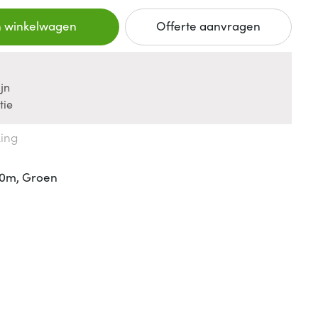
n winkelwagen
Offerte aanvragen
jn
tie
king
10m, Groen