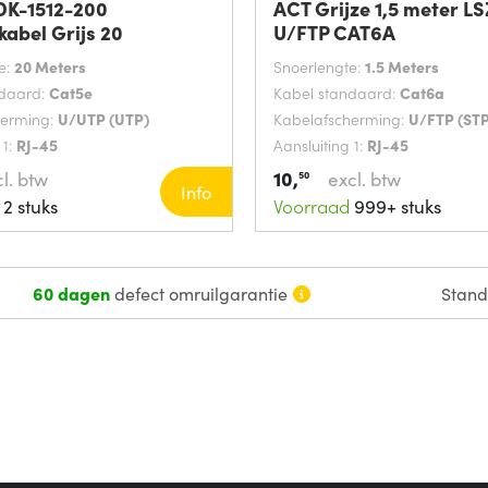
 DK-1512-200
ACT Grijze 1,5 meter L
abel Grijs 20
U/FTP CAT6A
e:
20 Meters
Snoerlengte:
1.5 Meters
ndaard:
Cat5e
Kabel standaard:
Cat6a
herming:
U/UTP (UTP)
Kabelafscherming:
U/FTP (STP
 1:
RJ-45
Aansluiting 1:
RJ-45
10,
l. btw
excl. btw
50
Info
2 stuks
Voorraad
999+ stuks
60 dagen
defect omruilgarantie
Stan