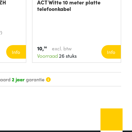
SZH
ACT Witte 10 meter platte
telefoonkabel
)
10,
excl. btw
50
Info
Info
Voorraad
26 stuks
daard
2 jaar
garantie