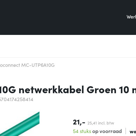
Werk
roconnect MC-UTP6A10G
0G netwerkkabel Groen 10 
5704174258414
21,-
25,
41
incl. btw
54 stuks
op voorraad
wo