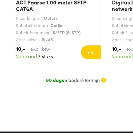
ACT Paarse 1,00 meter SFTP
Digitus
CAT6A
netwerkk
Snoerlengte:
1 Meters
Snoerlengt
Kabel standaard:
Cat6a
Kabel sta
Kabelafscherming:
S/FTP (S-STP)
Kabelafsc
Aansluiting 1:
RJ-45
Aansluiting
10,-
10,-
excl. btw
exc
Info
Voorraad
7 stuks
Voorraad
60 dagen
bedenktermijn