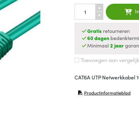
I
Gratis
retourneren
60 dagen
bedenktermi
Minimaal
2 jaar
garan
Toevoegen aan vergelij
CAT6A UTP Netwerkkabel 
Productinformatieblad
(opent in nieuw venster)