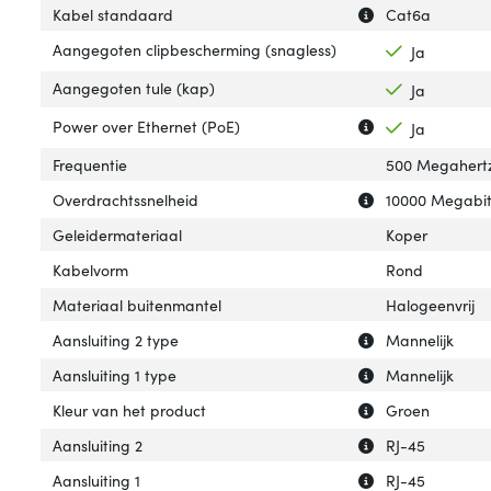
Uitleg over 'Kab
Verberg uitleg o
Kabel standaard
Cat6a
Aangegoten clipbescherming (snagless)
Ja
Aangegoten tule (kap)
Ja
Uitleg over 'Pow
Verberg uitleg o
Power over Ethernet (PoE)
Ja
Frequentie
500 Megahert
Uitleg over 'Ove
Verberg uitleg o
Overdrachtssnelheid
10000 Megabit
Geleidermateriaal
Koper
Kabelvorm
Rond
Materiaal buitenmantel
Halogeenvrij
Uitleg over 'Aans
Verberg uitleg ov
Aansluiting 2 type
Mannelijk
Uitleg over 'Aansl
Verberg uitleg ov
Aansluiting 1 type
Mannelijk
Uitleg over 'Kleu
Verberg uitleg ov
Kleur van het product
Groen
Uitleg over 'Aansl
Verberg uitleg ov
Aansluiting 2
RJ-45
Uitleg over 'Aansl
Verberg uitleg ov
Aansluiting 1
RJ-45