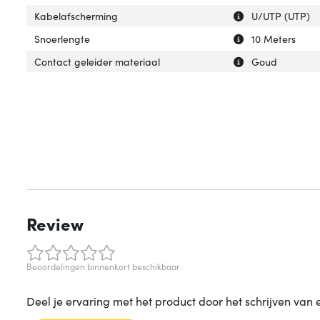
Uitleg over 'Kab
Verberg uitleg o
Kabelafscherming
U/UTP (UTP)
Uitleg over 'Snoe
Verberg uitleg o
Snoerlengte
10 Meters
Uitleg over 'Con
Verberg uitleg o
Contact geleider materiaal
Goud
Review
Beoordelingen binnenkort beschikbaar
Deel je ervaring met het product door het schrijven van 