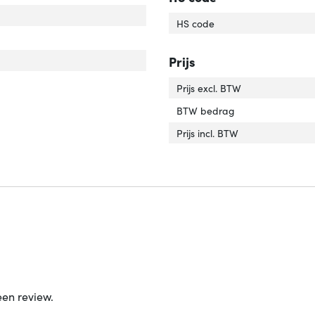
elafscherming'
ver 'Kabelafscherming'
HS code
rlengte'
ver 'Snoerlengte'
tact geleider materiaal'
ver 'Contact geleider materiaal'
Prijs
Prijs excl. BTW
BTW bedrag
Prijs incl. BTW
een review.