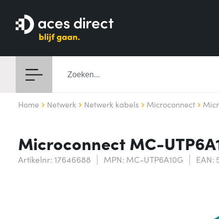
Home
Netwerk
Netwerk kabels
Microconnect
Mic
Microconnect MC-UTP6A1
Artikelnr: 17646688
MPN: MC-UTP6A10G
EAN: 