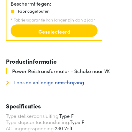
Beschermt tegen:
Fabricagefouten
*
Fabrieksgarantie kan langer zijn dan 2 jaar
Geselecteerd
Productinformatie
Power Reistransformator - Schuko naar VK
Lees de volledige omschrijving
Specificaties
Type stekkeraansluiting
Type F
Type stopcontactaansluiting
Type F
AC-ingangsspanning
230 Volt