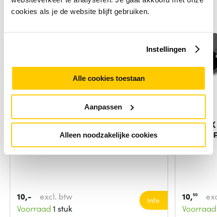
cookies als je de website blijft gebruiken.
Instellingen
Alle cookies toestaan
Aanpassen
DeLOCK HDMI Adapter 19-p HDMI
DeLOCK 
Zwart
kabels I
Alleen noodzakelijke cookies
10,-
excl. btw
10,
exc
50
Info
Voorraad
1 stuk
Voorraad