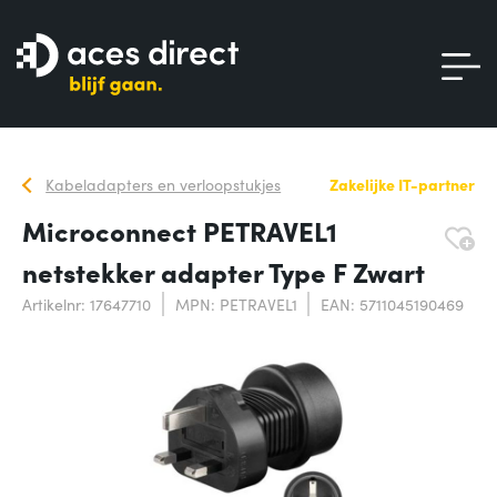
Kabeladapters en verloopstukjes
Zakelijke IT-partner
Microconnect PETRAVEL1
netstekker adapter Type F Zwart
Artikelnr: 17647710
MPN: PETRAVEL1
EAN: 5711045190469