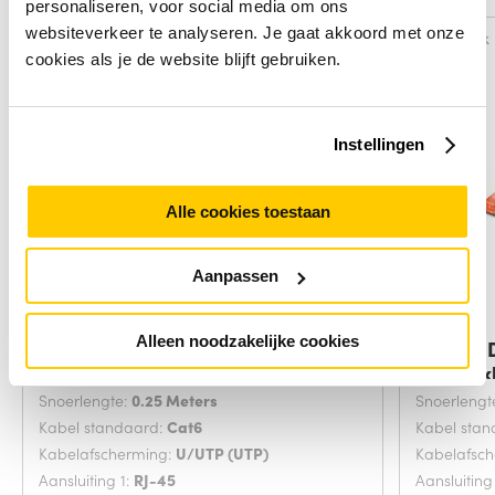
personaliseren, voor social media om ons
websiteverkeer te analyseren. Je gaat akkoord met onze
Vergelijk
Vergelijk
cookies als je de website blijft gebruiken.
Instellingen
Alle cookies toestaan
Aanpassen
Alleen noodzakelijke cookies
Digitus DK-1617-0025/B
Digitus
netwerkkabel Blauw
netwerk
Snoerlengte:
0.25 Meters
Snoerlengt
Kabel standaard:
Cat6
Kabel sta
Kabelafscherming:
U/UTP (UTP)
Kabelafsc
Aansluiting 1:
RJ-45
Aansluiting