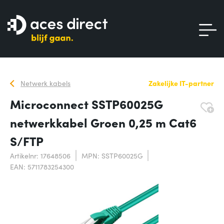
Netwerk kabels
Zakelijke IT-partner
Microconnect SSTP60025G
netwerkkabel Groen 0,25 m Cat6
S/FTP
Artikelnr: 17648506
MPN: SSTP60025G
EAN: 5711783254300