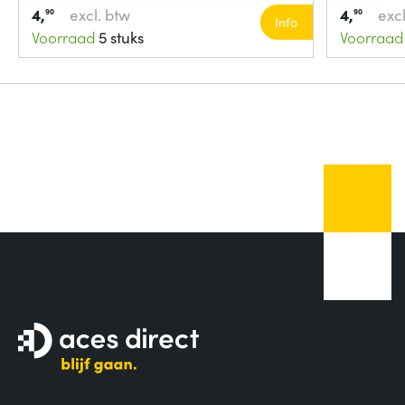
4,
excl. btw
4,
excl
90
90
Info
Voorraad
5 stuks
Voorraad