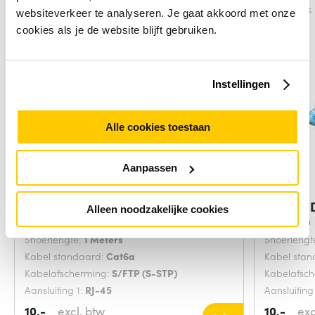
Vergelijk
Vergelijk
websiteverkeer te analyseren. Je gaat akkoord met onze
cookies als je de website blijft gebruiken.
Instellingen
Alle cookies toestaan
Aanpassen
ACT Paarse 1,00 meter SFTP CAT6A
Digitus
Alleen noodzakelijke cookies
Grijs 20
Snoerlengte:
1 Meters
Snoerlengt
Kabel standaard:
Cat6a
Kabel sta
Kabelafscherming:
S/FTP (S-STP)
Kabelafsc
Aansluiting 1:
RJ-45
Aansluiting
10,-
excl. btw
10,-
exc