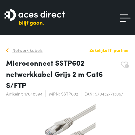
Netwerk kabels
Zakelijke IT-partner
Microconnect SSTP602
netwerkkabel Grijs 2 m Cat6
S/FTP
Artikelnr: 17648594
MPN: SSTP602
EAN: 5704327713067