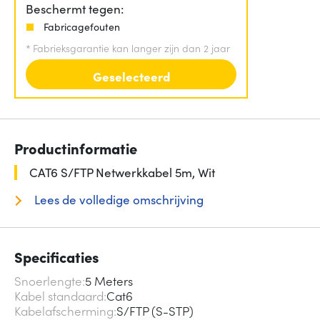
Beschermt tegen:
Fabricagefouten
*
Fabrieksgarantie kan langer zijn dan 2 jaar
Geselecteerd
Productinformatie
CAT6 S/FTP Netwerkkabel 5m, Wit
Lees de volledige omschrijving
Specificaties
Snoerlengte
5 Meters
Kabel standaard
Cat6
Kabelafscherming
S/FTP (S-STP)