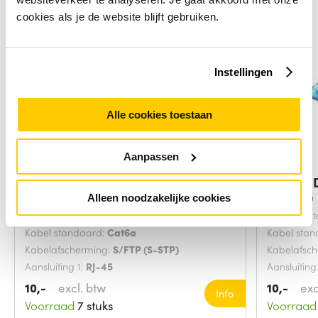
cookies als je de website blijft gebruiken.
Instellingen
Alle cookies toestaan
Aanpassen
ACT Paarse 1,00 meter SFTP CAT6A
Digitus
Grijs 20
Alleen noodzakelijke cookies
Snoerlengte:
1 Meters
Snoerlengt
Kabel standaard:
Cat6a
Kabel sta
Kabelafscherming:
S/FTP (S-STP)
Kabelafsc
Aansluiting 1:
RJ-45
Aansluiting
10,-
excl. btw
10,-
exc
Info
Voorraad
7 stuks
Voorraad