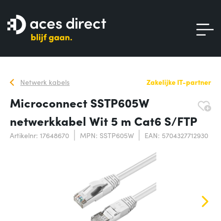
Netwerk kabels
Zakelijke IT-partner
Microconnect SSTP605W
netwerkkabel Wit 5 m Cat6 S/FTP
Artikelnr: 17648670
MPN: SSTP605W
EAN: 5704327712930