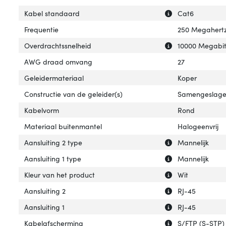
Uitleg over 'Kab
Verberg uitleg o
Kabel standaard
Cat6
Frequentie
250 Megahert
Uitleg over 'Ove
Verberg uitleg o
Overdrachtssnelheid
10000 Megabit
AWG draad omvang
27
Geleidermateriaal
Koper
Constructie van de geleider(s)
Samengeslag
Kabelvorm
Rond
Materiaal buitenmantel
Halogeenvrij
Uitleg over 'Aans
Verberg uitleg ov
Aansluiting 2 type
Mannelijk
Uitleg over 'Aansl
Verberg uitleg ov
Aansluiting 1 type
Mannelijk
Uitleg over 'Kleu
Verberg uitleg ov
Kleur van het product
Wit
Uitleg over 'Aansl
Verberg uitleg ov
Aansluiting 2
RJ-45
Uitleg over 'Aansl
Verberg uitleg ov
Aansluiting 1
RJ-45
Uitleg over 'Kab
Verberg uitleg o
Kabelafscherming
S/FTP (S-STP)