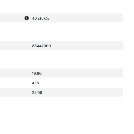
Uitleg over 'Aantal per doos'
Verberg uitleg over 'Aantal per doos'
40 stuk(s)
85442000
19.90
4.18
24.08