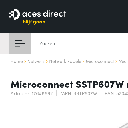
Home
Netwerk
Netwerk kabels
Microconnect
Mic
Microconnect SSTP607W n
Artikelnr: 17648692
MPN: SSTP607W
EAN: 5704