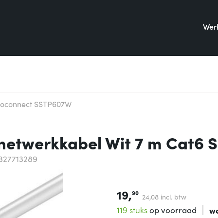
Werk
roconnect SSTP607W
etwerkkabel Wit 7 m Cat6 
327713289
19,
90
24,
08
incl. btw
119 stuks
op voorraad
w