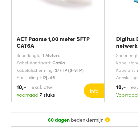
ACT Paarse 1,00 meter SFTP
Digitus
CAT6A
netwerkk
Snoerlengte:
1 Meters
Snoerlengt
Kabel standaard:
Cat6a
Kabel sta
Kabelafscherming:
S/FTP (S-STP)
Kabelafsc
Aansluiting 1:
RJ-45
Aansluiting
10,-
10,-
excl. btw
exc
Info
Voorraad
7 stuks
Voorraad
60 dagen
bedenktermijn