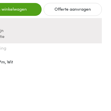
n winkelwagen
Offerte aanvragen
jn
tie
king
7m, Wit