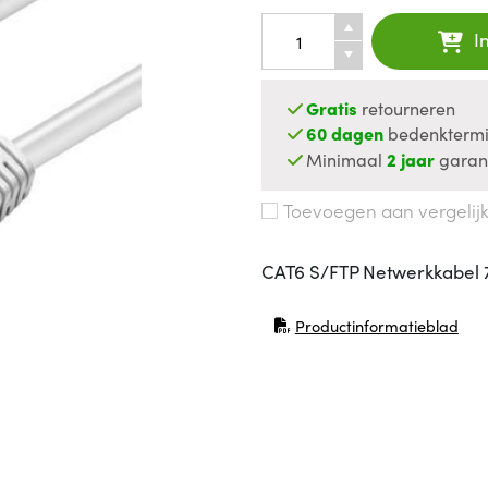
I
Gratis
retourneren
60 dagen
bedenktermi
Minimaal
2 jaar
garan
Toevoegen aan vergelij
CAT6 S/FTP Netwerkkabel 
Productinformatieblad
(opent in nieuw venster)