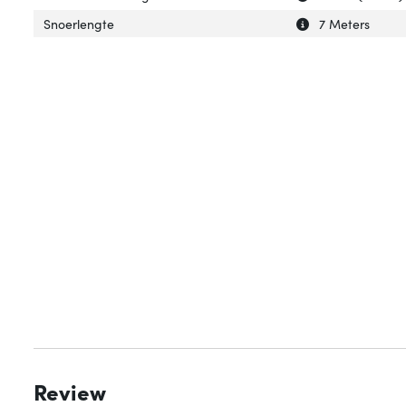
Uitleg over 'Snoe
Verberg uitleg o
Snoerlengte
7 Meters
Review