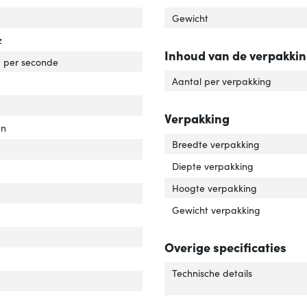
el standaard'
ver 'Kabel standaard'
Gewicht
z
Inhoud van de verpakki
rdrachtssnelheid'
ver 'Overdrachtssnelheid'
 per seconde
Aantal per verpakking
Verpakking
en
Breedte verpakking
Diepte verpakking
Hoogte verpakking
luiting 2 type'
er 'Aansluiting 2 type'
Gewicht verpakking
uiting 1 type'
er 'Aansluiting 1 type'
r van het product'
er 'Kleur van het product'
Overige specificaties
uiting 2'
er 'Aansluiting 2'
Technische details
uiting 1'
er 'Aansluiting 1'
elafscherming'
ver 'Kabelafscherming'