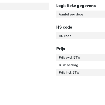
Logistieke gegevens
rlengte'
ver 'Snoerlengte'
Aantal per doos
HS code
HS code
Prijs
Prijs excl. BTW
BTW bedrag
Prijs incl. BTW