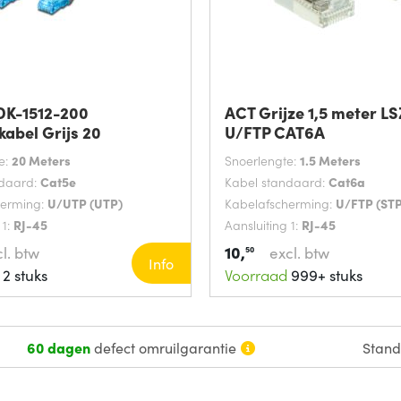
 DK-1512-200
ACT Grijze 1,5 meter L
abel Grijs 20
U/FTP CAT6A
e:
20 Meters
Snoerlengte:
1.5 Meters
ndaard:
Cat5e
Kabel standaard:
Cat6a
herming:
U/UTP (UTP)
Kabelafscherming:
U/FTP (STP
 1:
RJ-45
Aansluiting 1:
RJ-45
10,
l. btw
excl. btw
50
Info
2 stuks
Voorraad
999+ stuks
60 dagen
defect omruilgarantie
Stan