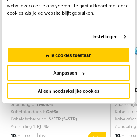
Vergelijk
Vergelijk
websiteverkeer te analyseren. Je gaat akkoord met onze
cookies als je de website blijft gebruiken.
Instellingen
Alle cookies toestaan
Aanpassen
ACT Paarse 1,00 meter SFTP CAT6A
Digitus
Alleen noodzakelijke cookies
Grijs 20
Snoerlengte:
1 Meters
Snoerlengt
Kabel standaard:
Cat6a
Kabel sta
Kabelafscherming:
S/FTP (S-STP)
Kabelafsc
Aansluiting 1:
RJ-45
Aansluiting
10,-
excl. btw
10,-
exc