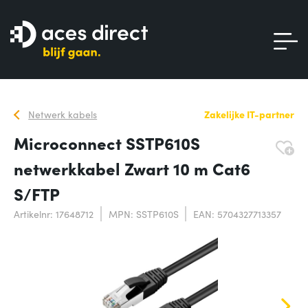
Netwerk kabels
Zakelijke IT-partner
Microconnect SSTP610S
netwerkkabel Zwart 10 m Cat6
S/FTP
Artikelnr: 17648712
MPN: SSTP610S
EAN: 5704327713357