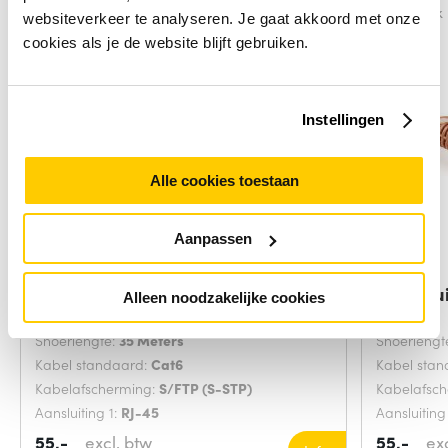
Vergelijk
Vergelijk
websiteverkeer te analyseren. Je gaat akkoord met onze
cookies als je de website blijft gebruiken.
Instellingen
Alle cookies toestaan
Aanpassen
Gembird PP6A-LSZHCU-35M
ACT Bru
Alleen noodzakelijke cookies
netwerkkabel Grijs
CAT6A
Snoerlengte:
35 Meters
Snoerlengt
Kabel standaard:
Cat6
Kabel sta
Kabelafscherming:
S/FTP (S-STP)
Kabelafsc
Aansluiting 1:
RJ-45
Aansluiting
55,-
excl. btw
55,-
ex