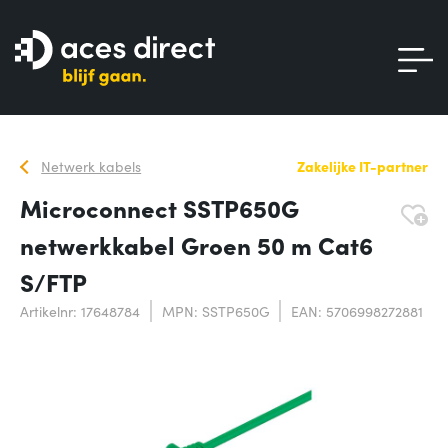
Netwerk kabels
Zakelijke IT-partner
Microconnect SSTP650G
netwerkkabel Groen 50 m Cat6
S/FTP
Artikelnr: 17648784
MPN: SSTP650G
EAN: 5706998272881