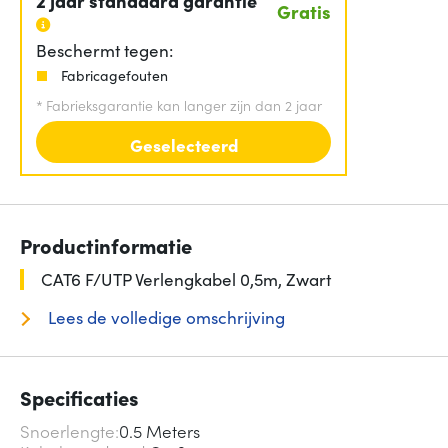
2 jaar standaard garantie
Gratis
Beschermt tegen:
Fabricagefouten
*
Fabrieksgarantie kan langer zijn dan 2 jaar
Geselecteerd
Productinformatie
CAT6 F/UTP Verlengkabel 0,5m, Zwart
Lees de volledige omschrijving
Specificaties
Snoerlengte
0.5 Meters