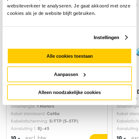
Vergelijk
Vergelijk
websiteverkeer te analyseren. Je gaat akkoord met onze
cookies als je de website blijft gebruiken.
Instellingen
Alle cookies toestaan
Aanpassen
ACT Paarse 1,00 meter SFTP CAT6A
Digitus
Alleen noodzakelijke cookies
Grijs 20
Snoerlengte:
1 Meters
Snoerlengt
Kabel standaard:
Cat6a
Kabel sta
Kabelafscherming:
S/FTP (S-STP)
Kabelafsc
Aansluiting 1:
RJ-45
Aansluiting
10,-
excl. btw
10,-
exc