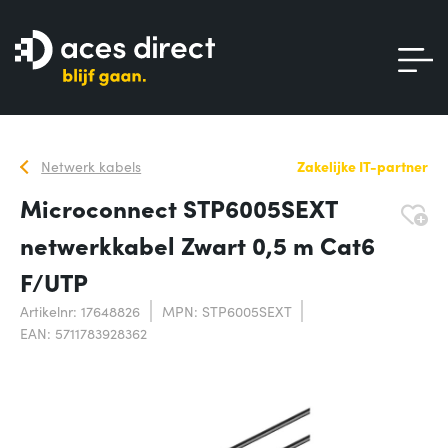
Netwerk kabels
Zakelijke IT-partner
Microconnect STP6005SEXT
netwerkkabel Zwart 0,5 m Cat6
F/UTP
Artikelnr: 17648826
MPN: STP6005SEXT
EAN: 5711783928362