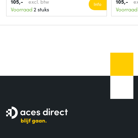
105,-
excl. btw
105,-
e
Info
Voorraad
2 stuks
Voorraad