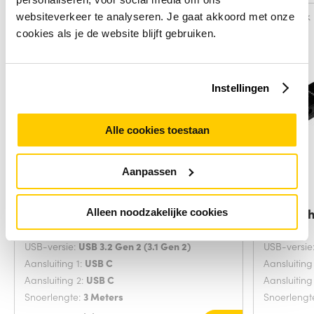
Vergelijk
Vergelijk
websiteverkeer te analyseren. Je gaat akkoord met onze
cookies als je de website blijft gebruiken.
Instellingen
Alle cookies toestaan
Aanpassen
Manhattan USB-C naar USB-C
StarTech
Alleen noodzakelijke cookies
kabel, 3 m
USB-versie:
USB 3.2 Gen 2 (3.1 Gen 2)
USB-versie
Aansluiting 1:
USB C
Aansluiting
Aansluiting 2:
USB C
Aansluiting
Snoerlengte:
3 Meters
Snoerlengt