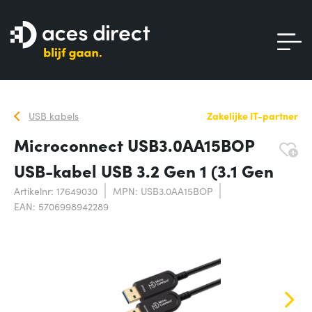
USB kabels
Zakelijke IT-partner
Microconnect USB3.0AA15BOP
USB-kabel USB 3.2 Gen 1 (3.1 Gen
Artikelnr: 17649030
MPN: USB3.0AA15BOP
EAN: 5706998942289