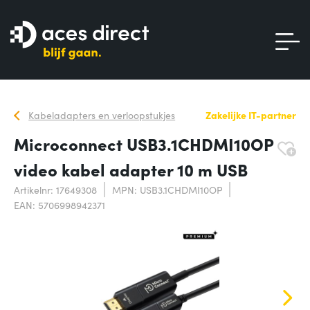
Kabeladapters en verloopstukjes
Zakelijke IT-partner
Microconnect USB3.1CHDMI10OP
video kabel adapter 10 m USB
Artikelnr: 17649308
MPN: USB3.1CHDMI10OP
EAN: 5706998942371