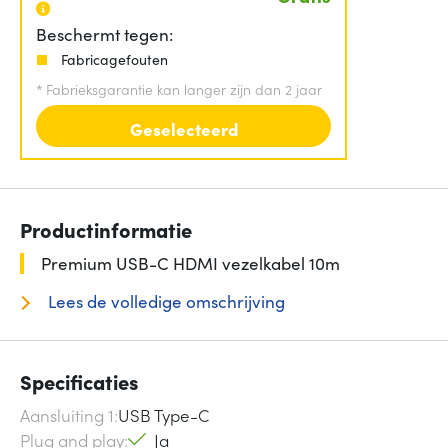
Beschermt tegen:
Fabricagefouten
*
Fabrieksgarantie kan langer zijn dan 2 jaar
Geselecteerd
Productinformatie
Premium USB-C HDMI vezelkabel 10m
Lees de volledige omschrijving
Specificaties
Aansluiting 1
USB Type-C
Plug and play
Ja