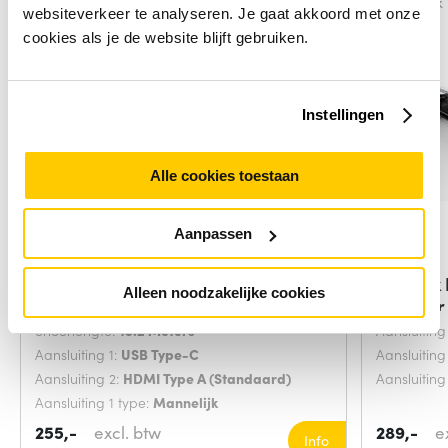
Vergelijk
Vergelijk
websiteverkeer te analyseren. Je gaat akkoord met onze
cookies als je de website blijft gebruiken.
Instellingen
Alle cookies toestaan
Aanpassen
StarTech.com 15,2m USB-C naar
Vivolin
Alleen noodzakelijke cookies
HDMI 2.0
adapter
Snoerlengte:
15.2 Meters
Aansluiting
Aansluiting 1:
USB Type-C
Aansluiting
Aansluiting 2:
HDMI Type A (Standaard)
Aansluiting
Aansluiting 1 type:
Mannelijk
255,-
excl. btw
289,-
e
Info