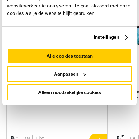
Vergelijk
Vergelijk
websiteverkeer te analyseren. Je gaat akkoord met onze
cookies als je de website blijft gebruiken.
Instellingen
Alle cookies toestaan
Aanpassen
ACT Fiber optic SC-APC simplex
ACT Fibe
Alleen noodzakelijke cookies
adapter
adapter
5,-
excl. btw
5,
excl
50