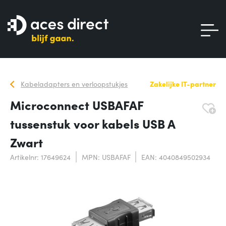
Kabeladapters en verloopstukjes
Zakelijke IT-partner
Microconnect USBAFAF
tussenstuk voor kabels USB A
Zwart
Artikelnr: 17649624
MPN: USBAFAF
EAN: 4040849502934