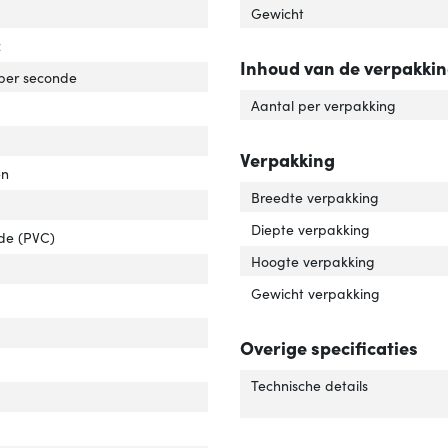
el standaard'
ver 'Kabel standaard'
Gewicht
z
Inhoud van de verpakki
rdrachtssnelheid'
ver 'Overdrachtssnelheid'
per seconde
Aantal per verpakking
Verpakking
en
Breedte verpakking
Diepte verpakking
ide (PVC)
Hoogte verpakking
luiting 2 type'
er 'Aansluiting 2 type'
Gewicht verpakking
uiting 1 type'
er 'Aansluiting 1 type'
r van het product'
er 'Kleur van het product'
Overige specificaties
uiting 2'
er 'Aansluiting 2'
Technische details
uiting 1'
er 'Aansluiting 1'
elafscherming'
ver 'Kabelafscherming'