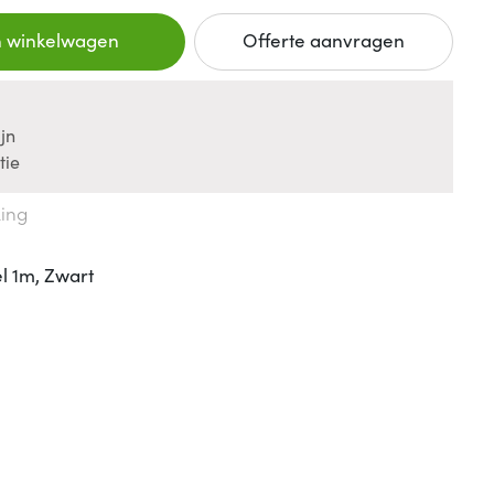
n winkelwagen
Offerte aanvragen
jn
tie
king
 1m, Zwart