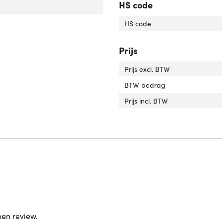
HS code
rlengte'
ver 'Snoerlengte'
HS code
Prijs
Prijs excl. BTW
BTW bedrag
Prijs incl. BTW
een review.