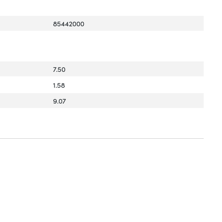
85442000
7.50
1.58
9.07