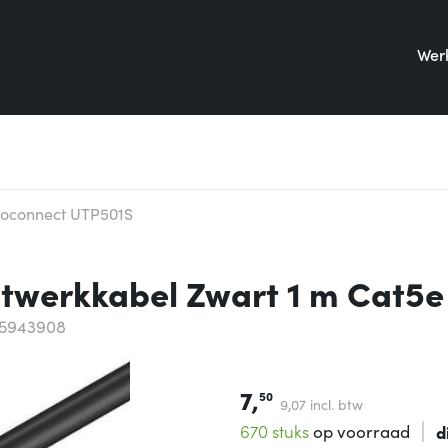
Werk
roconnect UTP501S
twerkkabel Zwart 1 m Cat5
65943908
7,
50
9,
07
incl. btw
670 stuks
op voorraad
d