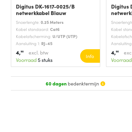
Digitus DK-1617-0025/B
Digitus
netwerkkabel Blauw
netwerk
Snoerlengte:
0.25 Meters
Snoerlengt
Kabel standaard:
Cat6
Kabel sta
Kabelafscherming:
U/UTP (UTP)
Kabelafsc
Aansluiting 1:
RJ-45
Aansluiting
4,
4,
excl. btw
exc
90
90
Info
Voorraad
5 stuks
Voorraad
60 dagen
bedenktermijn