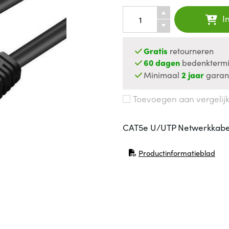
I
Gratis
retourneren
60 dagen
bedenktermi
Minimaal
2 jaar
garan
Toevoegen aan vergelij
CAT5e U/UTP Netwerkkabel
Productinformatieblad
(opent in nieuw venster)