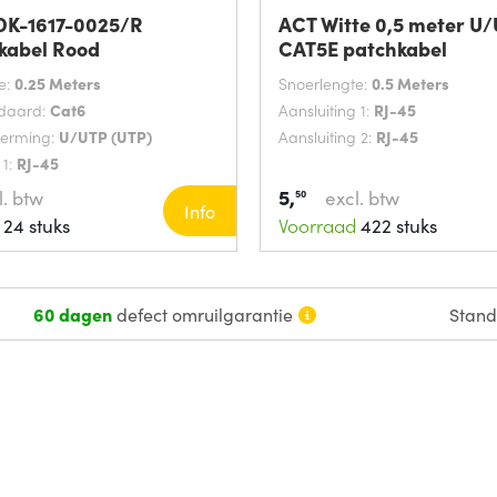
 DK-1617-0025/R
ACT Witte 0,5 meter U
kabel Rood
CAT5E patchkabel
e:
0.25 Meters
Snoerlengte:
0.5 Meters
ndaard:
Cat6
Aansluiting 1:
RJ-45
herming:
U/UTP (UTP)
Aansluiting 2:
RJ-45
 1:
RJ-45
5,
l. btw
excl. btw
50
Info
24 stuks
Voorraad
422 stuks
60 dagen
defect omruilgarantie
Stan