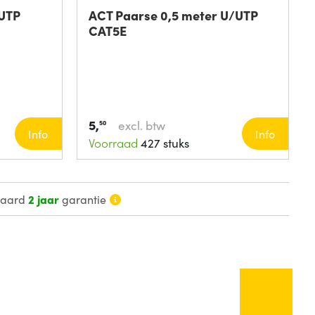
/UTP
ACT Paarse 0,5 meter U/UTP
CAT5E
5,
excl. btw
50
Info
Info
Voorraad
427 stuks
daard
2 jaar
garantie