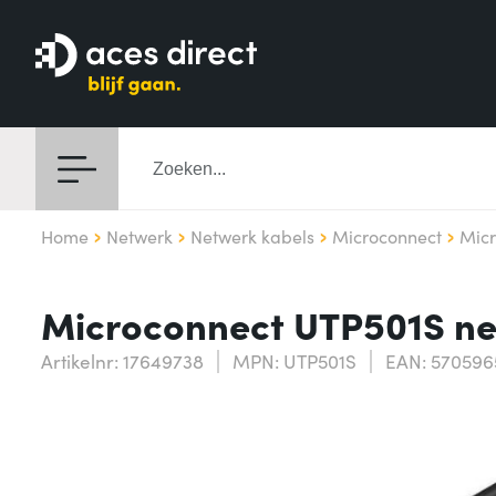
Home
Netwerk
Netwerk kabels
Microconnect
Mic
Microconnect UTP501S ne
Artikelnr: 17649738
MPN: UTP501S
EAN: 57059