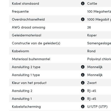
Uitleg over 'Kab
Verberg uitleg o
Kabel standaard
Cat5e
Frequentie
100 Megahert
Uitleg over 'Ove
Verberg uitleg o
Overdrachtssnelheid
1000 Megabit 
AWG draad omvang
26
Geleidermateriaal
Koper
Constructie van de geleider(s)
Samengeslag
Kabelvorm
Rond
Materiaal buitenmantel
Polyvinyl chlor
Uitleg over 'Aans
Verberg uitleg ov
Aansluiting 2 type
Mannelijk
Uitleg over 'Aansl
Verberg uitleg ov
Aansluiting 1 type
Mannelijk
Uitleg over 'Kleu
Verberg uitleg ov
Kleur van het product
Zwart
Uitleg over 'Aansl
Verberg uitleg ov
Aansluiting 2
RJ-45
Uitleg over 'Aansl
Verberg uitleg ov
Aansluiting 1
RJ-45
Uitleg over 'Kab
Verberg uitleg o
Kabelafscherming
U/UTP (UTP)