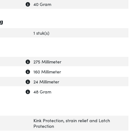
Uitleg over 'Gewicht'
Verberg uitleg over 'Gewicht'
40 Gram
ng
1 stuk(s)
Uitleg over 'Breedte verpakking'
Verberg uitleg over 'Breedte verpakking'
275 Millimeter
Uitleg over 'Diepte verpakking'
Verberg uitleg over 'Diepte verpakking'
160 Millimeter
Uitleg over 'Hoogte verpakking'
Verberg uitleg over 'Hoogte verpakking'
24 Millimeter
Uitleg over 'Gewicht verpakking'
Verberg uitleg over 'Gewicht verpakking'
48 Gram
Kink Protection, strain relief and Latch
Protection