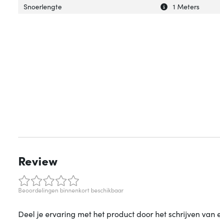
Uitleg over 'Snoe
Verberg uitleg o
Snoerlengte
1 Meters
Review
Beoordelingen binnenkort beschikbaar
Deel je ervaring met het product door het schrijven van 