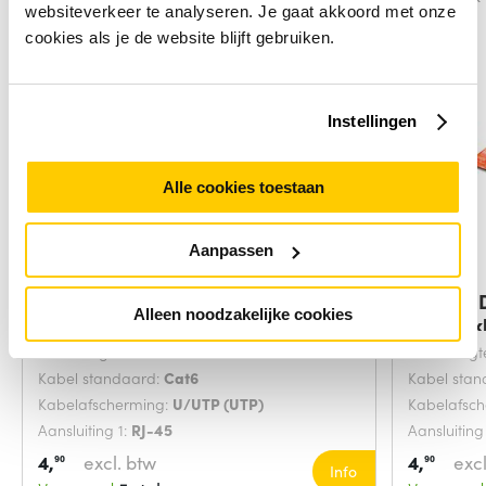
websiteverkeer te analyseren. Je gaat akkoord met onze
cookies als je de website blijft gebruiken.
Instellingen
Alle cookies toestaan
Aanpassen
Digitus DK-1617-0025/B
Digitus
Alleen noodzakelijke cookies
netwerkkabel Blauw
netwerk
Snoerlengte:
0.25 Meters
Snoerlengt
Kabel standaard:
Cat6
Kabel sta
Kabelafscherming:
U/UTP (UTP)
Kabelafsc
Aansluiting 1:
RJ-45
Aansluiting
4,
excl. btw
4,
excl
90
90
Info