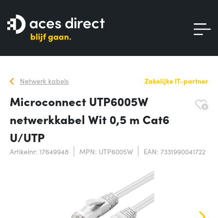
Netwerk kabels
Zakelijke IT-partner
Microconnect UTP6005W
netwerkkabel Wit 0,5 m Cat6
U/UTP
Artikelnr: 17649948
MPN: UTP6005W
EAN: 7331990041722