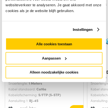
Vergelijk
Vergelijk
websiteverkeer te analyseren. Je gaat akkoord met onze
cookies als je de website blijft gebruiken.
Instellingen
Alle cookies toestaan
Aanpassen
ACT Paarse 1,00 meter SFTP CAT6A
Digitus
Alleen noodzakelijke cookies
Grijs 20
Snoerlengte:
1 Meters
Snoerlengt
Kabel standaard:
Cat6a
Kabel sta
Kabelafscherming:
S/FTP (S-STP)
Kabelafsc
Aansluiting 1:
RJ-45
Aansluiting
10,-
excl. btw
10,-
exc