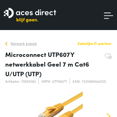
Netwerk kabels
Zakelijke IT-partner
Microconnect UTP607Y
netwerkkabel Geel 7 m Cat6
U/UTP (UTP)
Artikelnr: 17650192
MPN: UTP607Y
EAN: 7331990042125