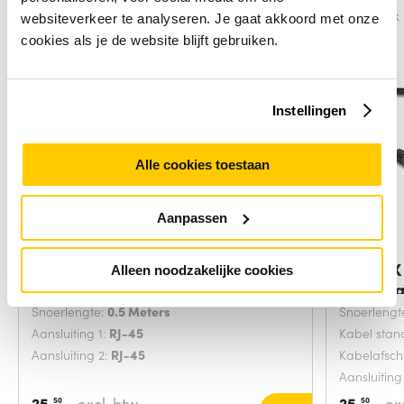
Vergelijk
Vergelijk
websiteverkeer te analyseren. Je gaat akkoord met onze
cookies als je de website blijft gebruiken.
Instellingen
Alle cookies toestaan
Aanpassen
C2G 0,5 m Cat5e Non-Booted
DeLOCK 
Alleen noodzakelijke cookies
Unshielded
m Cat6
Snoerlengte:
0.5 Meters
Snoerlengt
Aansluiting 1:
RJ-45
Kabel sta
Aansluiting 2:
RJ-45
Kabelafsc
Aansluiting
25,
excl. btw
25,
ex
50
50