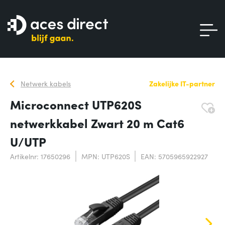
Netwerk kabels
Zakelijke IT-partner
Microconnect UTP620S
netwerkkabel Zwart 20 m Cat6
U/UTP
Artikelnr: 17650296
MPN: UTP620S
EAN: 5705965922927