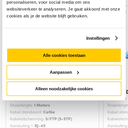
personaliseren, voor social media om ons
websiteverkeer te analyseren. Je gaat akkoord met onze
Vergelijk
Vergelijk
cookies als je de website blijft gebruiken.
Instellingen
Alle cookies toestaan
Aanpassen
Alleen noodzakelijke cookies
ACT Paarse 1,00 meter SFTP CAT6A
Digitus
Grijs 20
Snoerlengte:
1 Meters
Snoerlengt
Kabel standaard:
Cat6a
Kabel sta
Kabelafscherming:
S/FTP (S-STP)
Kabelafsc
Aansluiting 1:
RJ-45
Aansluiting