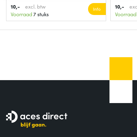
10,-
excl. btw
10,-
exc
Info
Voorraad
7 stuks
Voorraad