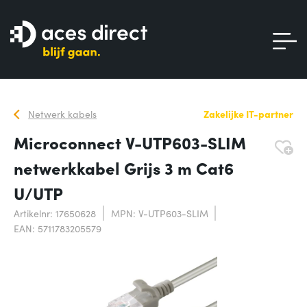
Netwerk kabels
Zakelijke IT-partner
Microconnect V-UTP603-SLIM
netwerkkabel Grijs 3 m Cat6
U/UTP
Artikelnr: 17650628
MPN: V-UTP603-SLIM
EAN: 5711783205579