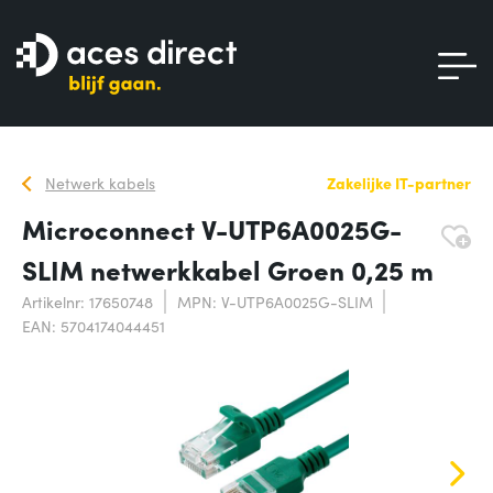
Netwerk kabels
Zakelijke IT-partner
Microconnect V-UTP6A0025G-
SLIM netwerkkabel Groen 0,25 m
Artikelnr: 17650748
MPN: V-UTP6A0025G-SLIM
EAN: 5704174044451