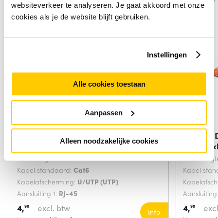
websiteverkeer te analyseren. Je gaat akkoord met onze
cookies als je de website blijft gebruiken.
Instellingen
Alle cookies toestaan
Aanpassen
Digitus DK-1617-0025/B
Digitus
Alleen noodzakelijke cookies
netwerkkabel Blauw
netwerk
Snoerlengte:
0.25 Meters
Snoerlengt
Kabel standaard:
Cat6
Kabel sta
Kabelafscherming:
U/UTP (UTP)
Kabelafsc
Aansluiting 1:
RJ-45
Aansluiting
4,
excl. btw
4,
excl
90
90
Info