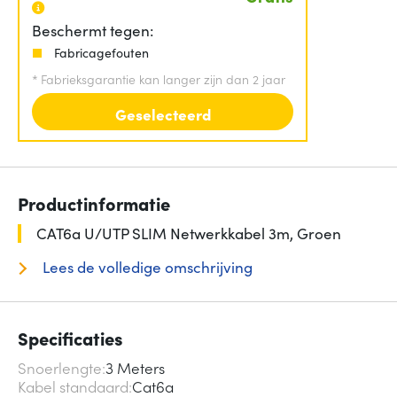
Beschermt tegen:
Fabricagefouten
*
Fabrieksgarantie kan langer zijn dan 2 jaar
Geselecteerd
Productinformatie
CAT6a U/UTP SLIM Netwerkkabel 3m, Groen
Lees de volledige omschrijving
Specificaties
Snoerlengte
3 Meters
Kabel standaard
Cat6a