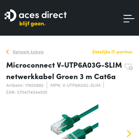
Netwerk kabels
Zakelijke IT-partner
Microconnect V-UTP6A03G-SLIM
netwerkkabel Groen 3 m Cat6a
Artikelnr: 17650882
MPN: V-UTP6A03G-SLIM
EAN: 5704174044505