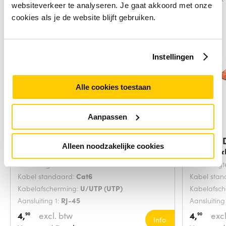
websiteverkeer te analyseren. Je gaat akkoord met onze
cookies als je de website blijft gebruiken.
Instellingen
Alle cookies toestaan
Aanpassen
Digitus DK-1617-0025/B
Digitus
Alleen noodzakelijke cookies
netwerkkabel Blauw
netwerk
Snoerlengte:
0.25 Meters
Snoerlengt
Kabel standaard:
Cat6
Kabel sta
Kabelafscherming:
U/UTP (UTP)
Kabelafsc
Aansluiting 1:
RJ-45
Aansluiting
4,
excl. btw
4,
excl
90
90
Info