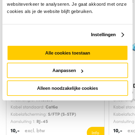
Vergelijk
Vergelijk
websiteverkeer te analyseren. Je gaat akkoord met onze
cookies als je de website blijft gebruiken.
Instellingen
Alle cookies toestaan
Aanpassen
ACT Paarse 1,00 meter SFTP CAT6A
Digitus
Alleen noodzakelijke cookies
Grijs 20
Snoerlengte:
1 Meters
Snoerlengt
Kabel standaard:
Cat6a
Kabel sta
Kabelafscherming:
S/FTP (S-STP)
Kabelafsc
Aansluiting 1:
RJ-45
Aansluiting
10,-
excl. btw
10,-
exc
Info