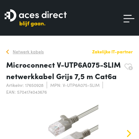
Netwerk kabels
Zakelijke IT-partner
Microconnect V-UTP6A075-SLIM
netwerkkabel Grijs 7,5 m Cat6a
Artikelnr: 17650928
MPN: V-UTP6A075-SLIM
EAN: 5704174043676