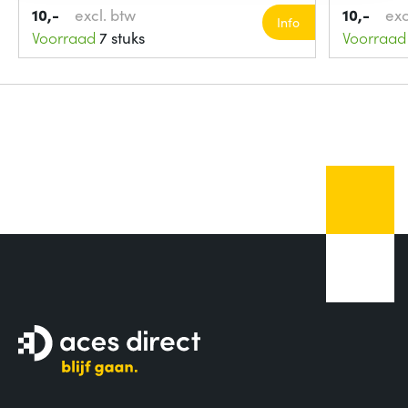
10,-
excl. btw
10,-
exc
Info
Voorraad
7 stuks
Voorraad