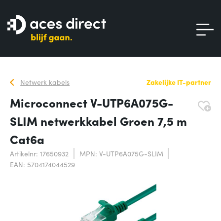
Netwerk kabels
Zakelijke IT-partner
Microconnect V-UTP6A075G-
SLIM netwerkkabel Groen 7,5 m
Cat6a
Artikelnr: 17650932
MPN: V-UTP6A075G-SLIM
EAN: 5704174044529