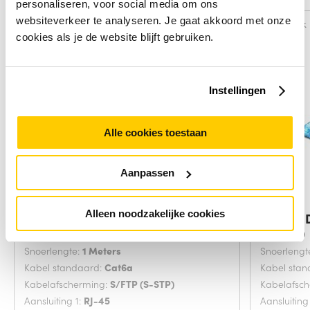
personaliseren, voor social media om ons
websiteverkeer te analyseren. Je gaat akkoord met onze
Vergelijk
Vergelijk
cookies als je de website blijft gebruiken.
Instellingen
Alle cookies toestaan
Aanpassen
Alleen noodzakelijke cookies
ACT Paarse 1,00 meter SFTP CAT6A
Digitus
Grijs 20
Snoerlengte:
1 Meters
Snoerlengt
Kabel standaard:
Cat6a
Kabel sta
Kabelafscherming:
S/FTP (S-STP)
Kabelafsc
Aansluiting 1:
RJ-45
Aansluiting