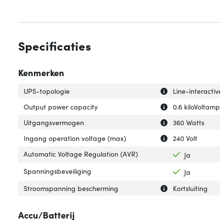
Specificaties
Kenmerken
Uitleg over 'UPS
Verberg uitleg o
UPS-topologie
Line-interactiv
Uitleg over 'Out
Verberg uitleg o
Output power capacity
0.6 kiloVoltam
Uitleg over 'Uit
Verberg uitleg o
Uitgangsvermogen
360 Watts
Uitleg over 'Ing
Verberg uitleg o
Ingang operation voltage (max)
240 Volt
Automatic Voltage Regulation (AVR)
Ja
Spanningsbeveiliging
Ja
Uitleg over 'St
Verberg uitleg 
Stroomspanning bescherming
Kortsluiting
Accu/Batterij