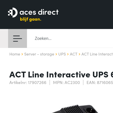
Home
Server - storage
UPS
ACT
ACT Line Interac
ACT Line Interactive UPS
Artikelnr: 17907266
MPN: AC2300
EAN: 871606