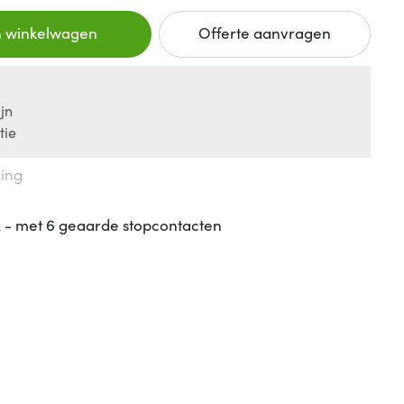
n winkelwagen
Offerte aanvragen
jn
tie
king
A - met 6 geaarde stopcontacten