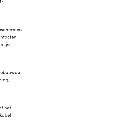
beschermen
ontacten
om je
ngebouwde
ning,
of het
mkabel