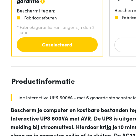
garantie
Beschermt
Beschermt tegen:
Fabric
Fabricagefouten
*
Fabrieksgarantie kan langer zijn dan 2
jaar
Geselecteerd
Productinformatie
Line Interactive UPS 600VA - met 6 geaarde stopcontact
Bescherm je computer en kostbare bestanden te
Interactive UPS 600VA met AVR. De UPS is uitger
melding bij stroomuitval. Hierdoor krijg je 10 mi
slaan en je computer veilig af te sluiten. De AC