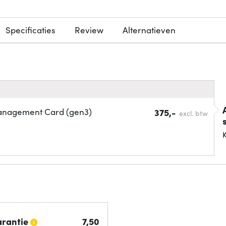
Specificaties
Review
Alternatieven
nagement Card (gen3)
375,-
excl. btw
K
arantie
7,
50