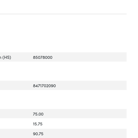
 (HS)
85078000
8471702090
75.00
15.75
90.75