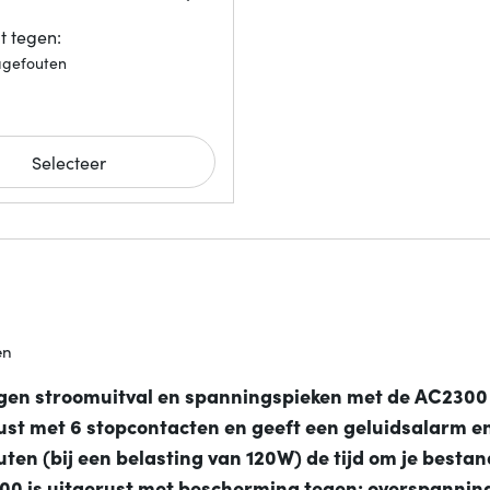
 tegen:
agefouten
Selecteer
en
gen stroomuitval en spanningspieken met de AC2300
ust met 6 stopcontacten en geeft een geluidsalarm en
nuten (bij een belasting van 120W) de tijd om je besta
2300 is uitgerust met bescherming tegen: overspannin