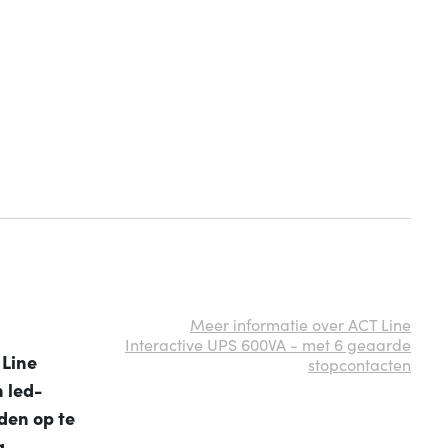
Meer informatie over ACT Line
Interactive UPS 600VA - met 6 geaarde
 Line
stopcontacten
 led-
nden op te
g,