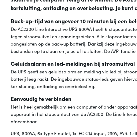
kortsluiting, ontlading en overbelasting. Je kun
Back-up-tijd van ongeveer 10 minuten bij een be
De AC2300 Line Interactive UPS 600VA heeft 6 stopcontac
tegen stroomuitval en spanningspieken. Alle stopcontacten
aangesloten op de back-up batterij. Dankzij deze ingebouwde
bestanden op te slaan en je pc af te sluiten. De AVR-functie 
Geluidsalarm en led-meldingen bij stroomuitval
De UPS geeft een geluidsalarm en melding via led bij str
batterij leeg raakt. De ingebouwde status-leds geven hier
kortsluiting, ontlading en overbelasting.
Eenvoudig te verbinden
Het is heel gemakkelijk om een computer of ander apparaat
apparaat in het stopcontact van de AC2300. De Line Intera
afneembaar.
UPS, 600VA, 6x Type F outlet, 1x IEC C14 input, 230V, AVR. 1 st