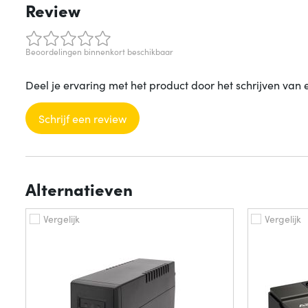
Review
Beoordelingen binnenkort beschikbaar
Deel je ervaring met het product door het schrijven van 
Schrijf een review
Alternatieven
Vergelijk
Vergelijk