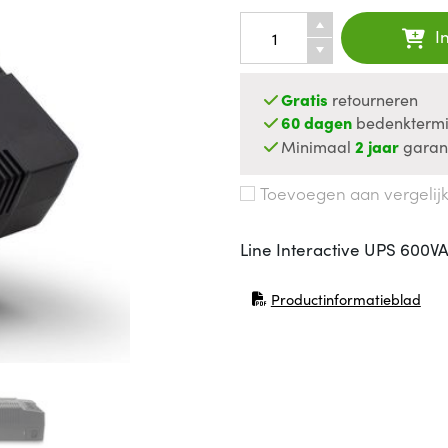
I
Gratis
retourneren
60 dagen
bedenktermi
Minimaal
2 jaar
garan
Toevoegen aan vergelij
Line Interactive UPS 600V
Productinformatieblad
(opent in nieuw venster)