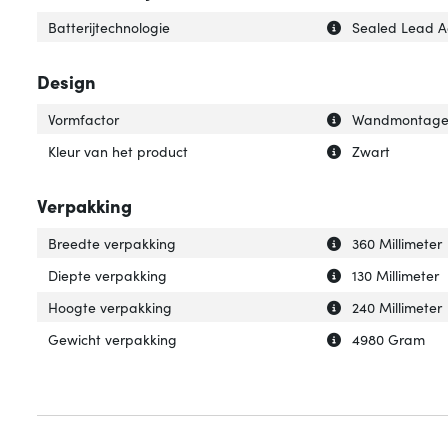
Uitleg over 'Batt
Verberg uitleg ov
Batterijtechnologie
Sealed Lead A
Design
Uitleg over 'Vorm
Verberg uitleg o
Vormfactor
Wandmontag
Uitleg over 'Kleu
Verberg uitleg ov
Kleur van het product
Zwart
Verpakking
Uitleg over 'Bre
Verberg uitleg o
Breedte verpakking
360 Millimeter
Uitleg over 'Die
Verberg uitleg o
Diepte verpakking
130 Millimeter
Uitleg over 'Hoo
Verberg uitleg o
Hoogte verpakking
240 Millimeter
Uitleg over 'Gew
Verberg uitleg o
Gewicht verpakking
4980 Gram