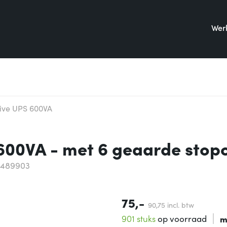
Werk
tive UPS 600VA
 600VA - met 6 geaarde stop
5489903
75,-
90,
75
incl. btw
901 stuks
op voorraad
m