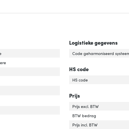
Logistieke gegevens
-topologie'
ver 'UPS-topologie'
e
Code geharmoniseerd systeem
put power capacity'
ver 'Output power capacity'
pere
HS code
gangsvermogen'
ver 'Uitgangsvermogen'
HS code
ang operation voltage (max)'
ver 'Ingang operation voltage (max)'
Prijs
Prijs excl. BTW
roomspanning bescherming'
over 'Stroomspanning bescherming'
BTW bedrag
Prijs incl. BTW