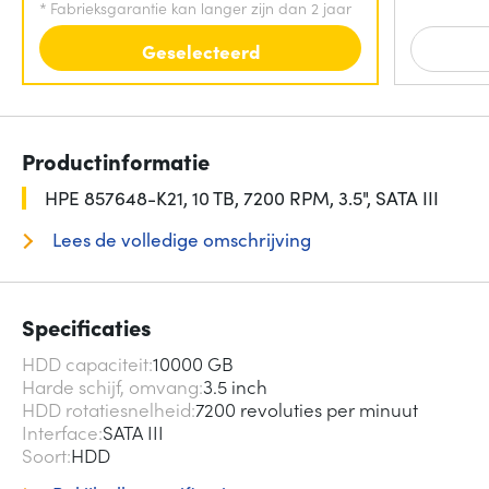
*
Fabrieksgarantie kan langer zijn dan 2 jaar
Geselecteerd
Productinformatie
HPE 857648-K21, 10 TB, 7200 RPM, 3.5", SATA III
Lees de volledige omschrijving
Specificaties
HDD capaciteit
10000 GB
Harde schijf, omvang
3.5 inch
HDD rotatiesnelheid
7200 revoluties per minuut
Interface
SATA III
Soort
HDD