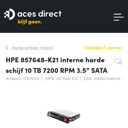
Harde schijven (intern)
Zakelijke IT-partner
HPE 857648-K21 interne harde
schijf 10 TB 7200 RPM 3.5" SATA
Artikelnr: 17975210
MPN: 857648-K21
EAN: 0190017446745