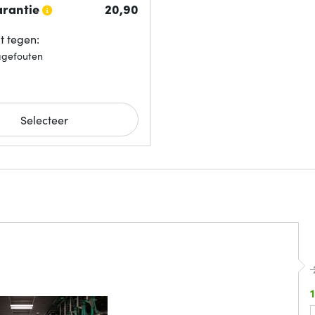
arantie
20,
90
 tegen:
agefouten
Selecteer