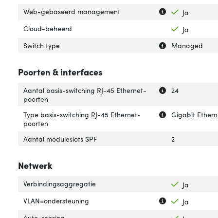
Uitleg over 'W
Verberg uitleg
Web-gebaseerd management
Ja
Cloud-beheerd
Ja
Uitleg over 'Swit
Verberg uitleg ov
Switch type
Managed
Poorten & interfaces
Uitleg over 'Aan
Verberg uitleg o
Aantal basis-switching RJ-45 Ethernet-
24
poorten
Uitleg over 'Typ
Verberg uitleg o
Type basis-switching RJ-45 Ethernet-
Gigabit Ethern
poorten
Aantal moduleslots SPF
2
Netwerk
Verbindingsaggregatie
Ja
Uitleg over 'VLA
Verberg uitleg o
VLAN=ondersteuning
Ja
Auto-sensing