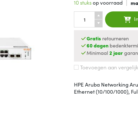
10 stuks
op voorraad
ma
I
Gratis
retourneren
60 dagen
bedenktermi
Minimaal
2 jaar
garan
Toevoegen aan vergelij
HPE Aruba Networking Arub
Ethernet (10/100/1000), Fu