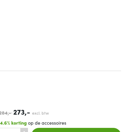
273,-
284,-
excl. btw
14.6% korting
op de accessoires