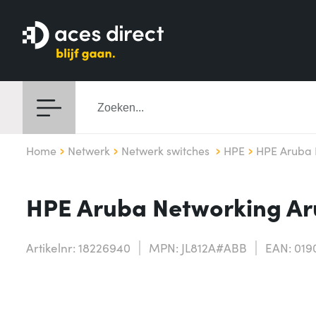
Home
Netwerk
Netwerk switches
HPE
HPE Aruba 
HPE Aruba Networking Ar
Artikelnr: 18226940
MPN: JL812A#ABB
EAN: 019