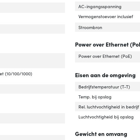
AC-ingangsspanning
eb-gebaseerd management'
 over 'Web-gebaseerd management'
Vermogenstoevoer inclusief
Stroombron
ch type'
er 'Switch type'
Power over Ethernet (Po
Power over Ethernet (PoE)
tal basis-switching RJ-45 Ethernet-poorten'
ver 'Aantal basis-switching RJ-45 Ethernet-poorten'
e basis-switching RJ-45 Ethernet-poorten'
ver 'Type basis-switching RJ-45 Ethernet-poorten'
et (10/100/1000)
Eisen aan de omgeving
Bedrijfstemperatuur (T-T)
Temp. bij opslag
Rel. luchtvochtigheid in bedrijf
Luchtvochtigheid bij opslag
N=ondersteuning'
ver 'VLAN=ondersteuning'
Gewicht en omvang