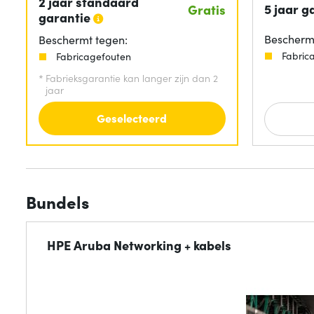
2 jaar standaard
5 jaar g
Gratis
garantie
Beschermt
Beschermt tegen:
Fabric
Fabricagefouten
*
Fabrieksgarantie kan langer zijn dan 2
jaar
Geselecteerd
Bundels
HPE Aruba Networking + kabels