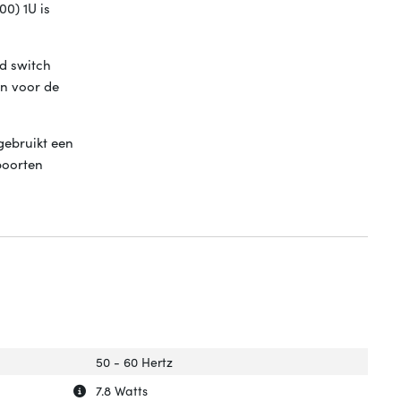
0) 1U is
d switch
an voor de
gebruikt een
poorten
50 - 60 Hertz
Uitleg over 'Vermogensverbruik (max)'
Verberg uitleg over 'Vermogensverbruik (max)'
7.8 Watts