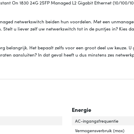
nstant On 1830 24G 2SFP Managed L2 Gigabit Ethernet (10/100/100
anaged netwerkswitch beiden hun voordelen. Met een unmanage
. Stelt u liever zelf uw netwerkswitch tot in de puntjes in? Kies d
erg belangrijk. Het bepaalt zelfs voor een groot deel uw keuze. U 
araten aansluiten? In dat geval heeft u dus minstens zes netwerk
Energie
ch-laag'
ver 'Switch-laag'
AC-ingangsfrequentie
Vermogensverbruik (max)