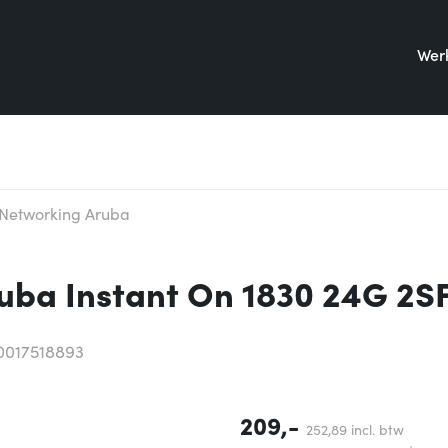
Werk
Networking Aruba
uba Instant On 1830 24G 2
0017518893
209,-
252,
89
incl. btw