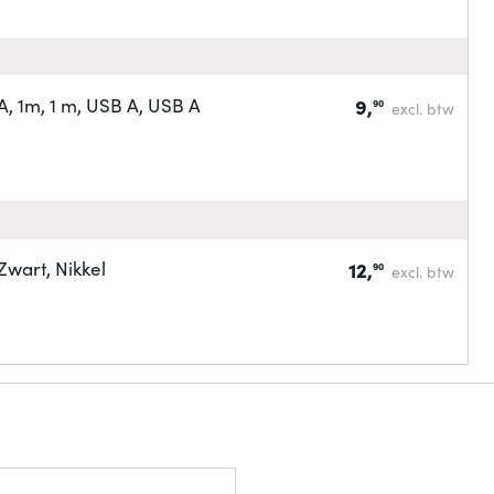
 1m, 1 m, USB A, USB A
9,
90
excl. btw
wart, Nikkel
12,
90
excl. btw