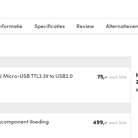
nformatie
Specificaties
Review
Alternatieve
 Micro-USB TTL3.3V to USB2.0
75,-
excl. btw
K
chcomponent Voeding
499,-
excl. btw