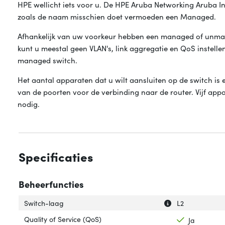
HPE wellicht iets voor u. De HPE Aruba Networking Aruba I
zoals de naam misschien doet vermoeden een Managed.
Afhankelijk van uw voorkeur hebben een managed of unm
kunt u meestal geen VLAN's, link aggregatie en QoS instellen
managed switch.
Het aantal apparaten dat u wilt aansluiten op de switch is 
van de poorten voor de verbinding naar de router. Vijf app
nodig.
Specificaties
Beheerfuncties
Uitleg over 'Swit
Verberg uitleg o
Switch-laag
L2
Quality of Service (QoS)
Ja