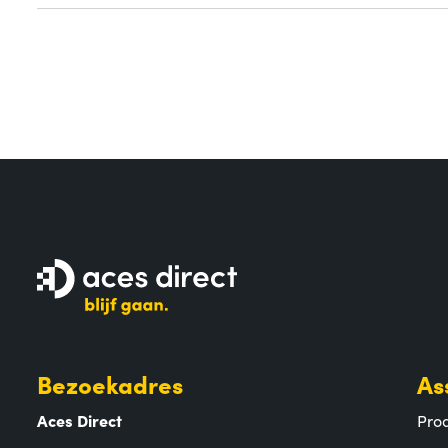
Bezoekadres
As
Aces Direct
Pro