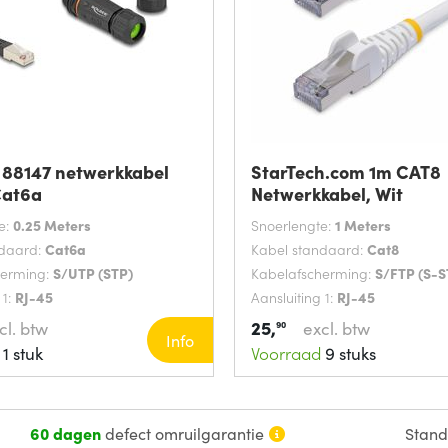
88147 netwerkkabel
StarTech.com 1m CAT8
Cat6a
Netwerkkabel, Wit
e:
0.25 Meters
Snoerlengte:
1 Meters
ndaard:
Cat6a
Kabel standaard:
Cat8
herming:
S/UTP (STP)
Kabelafscherming:
S/FTP (S-S
 1:
RJ-45
Aansluiting 1:
RJ-45
25,
cl. btw
excl. btw
90
Info
1 stuk
Voorraad
9 stuks
60 dagen
defect omruilgarantie
Stan