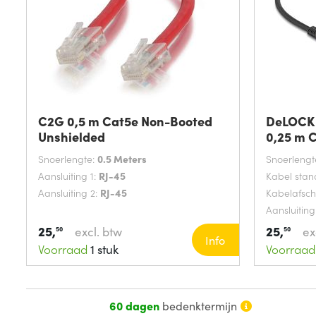
C2G 0,5 m Cat5e Non-Booted
DeLOCK 
Unshielded
0,25 m 
Snoerlengte:
0.5 Meters
Snoerlengt
Aansluiting 1:
RJ-45
Kabel sta
Aansluiting 2:
RJ-45
Kabelafsc
Aansluiting
25,
25,
excl. btw
ex
50
50
Info
Voorraad
1 stuk
Voorraad
60 dagen
bedenktermijn