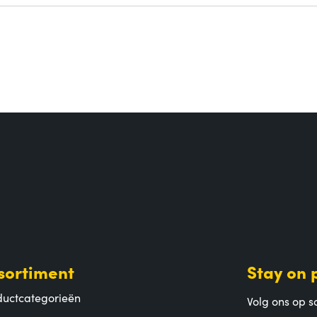
sortiment
Stay on 
ductcategorieën
Volg ons op so