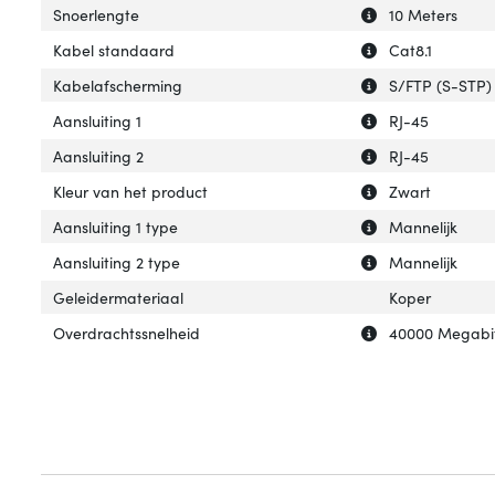
Uitleg over 'Snoe
Verberg uitleg o
Snoerlengte
10 Meters
Uitleg over 'Kab
Verberg uitleg o
Kabel standaard
Cat8.1
Uitleg over 'Kab
Verberg uitleg o
Kabelafscherming
S/FTP (S-STP)
Uitleg over 'Aansl
Verberg uitleg ov
Aansluiting 1
RJ-45
Uitleg over 'Aansl
Verberg uitleg ov
Aansluiting 2
RJ-45
Uitleg over 'Kleu
Verberg uitleg ov
Kleur van het product
Zwart
Uitleg over 'Aansl
Verberg uitleg ov
Aansluiting 1 type
Mannelijk
Uitleg over 'Aans
Verberg uitleg ov
Aansluiting 2 type
Mannelijk
Geleidermateriaal
Koper
Uitleg over 'Ove
Verberg uitleg o
Overdrachtssnelheid
40000 Megabit