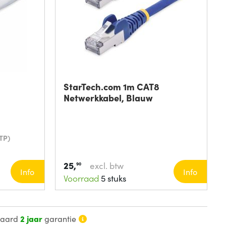
StarTech.com 1m CAT8
Netwerkkabel, Blauw
TP)
25,
excl. btw
90
Info
Info
Voorraad
5 stuks
daard
2 jaar
garantie