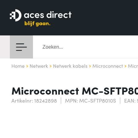
Home
Netwerk
Netwerk kabels
Microconnect
Mic
Microconnect MC-SFTP801
Artikelnr: 18242898
MPN: MC-SFTP8010S
EAN: 