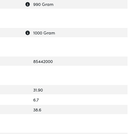
Uitleg over 'Gewicht'
Verberg uitleg over 'Gewicht'
990 Gram
Uitleg over 'Gewicht verpakking'
Verberg uitleg over 'Gewicht verpakking'
1000 Gram
85442000
31.90
6.7
38.6