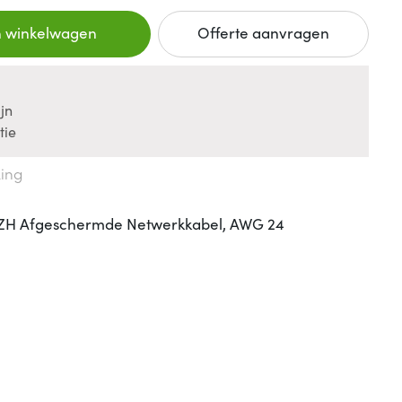
n winkelwagen
Offerte aanvragen
jn
tie
king
SZH Afgeschermde Netwerkkabel, AWG 24