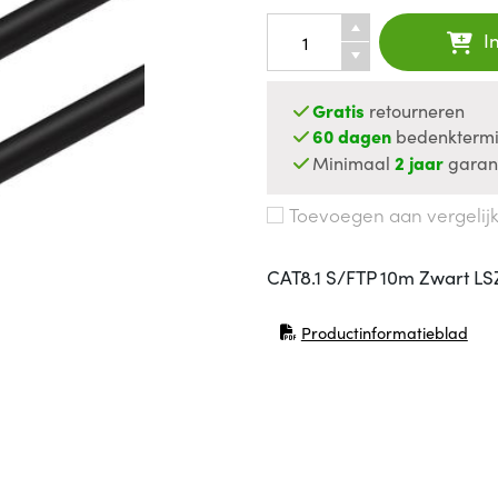
I
Gratis
retourneren
60 dagen
bedenktermi
Minimaal
2 jaar
garan
Toevoegen aan vergelij
CAT8.1 S/FTP 10m Zwart L
Productinformatieblad
(opent in nieuw venster)