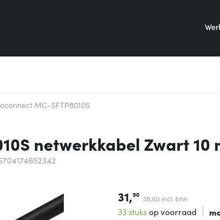
Werk
roconnect MC-SFTP8010S
0S netwerkkabel Zwart 10 
5704174652342
31,
90
38,
60
incl. btw
33 stuks
op voorraad
ma