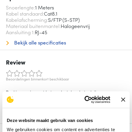
Snoerlengte
1 Meters
Kabel standaard
Cat8.1
Kabelafscherming
S/FTP (S-STP)
Materiaal buitenmantel
Halogeenvrij
Aansluiting 1
RJ-45
Bekijk alle specificaties
Review
Beoordelingen binnenkort beschikbaar
Deel je ervaring met het product door het schrijven van een
review.
Schrijf een review
Deze website maakt gebruik van cookies
We gebruiken cookies om content en advertenties te