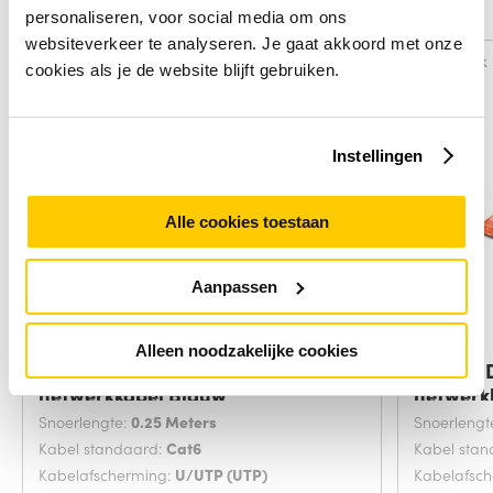
Alternatieven
personaliseren, voor social media om ons
websiteverkeer te analyseren. Je gaat akkoord met onze
Vergelijk
Vergelijk
cookies als je de website blijft gebruiken.
Instellingen
Alle cookies toestaan
Aanpassen
Alleen noodzakelijke cookies
Digitus DK-1617-0025/B
Digitus
netwerkkabel Blauw
netwerk
Snoerlengte:
0.25 Meters
Snoerlengt
Kabel standaard:
Cat6
Kabel sta
Kabelafscherming:
U/UTP (UTP)
Kabelafsc