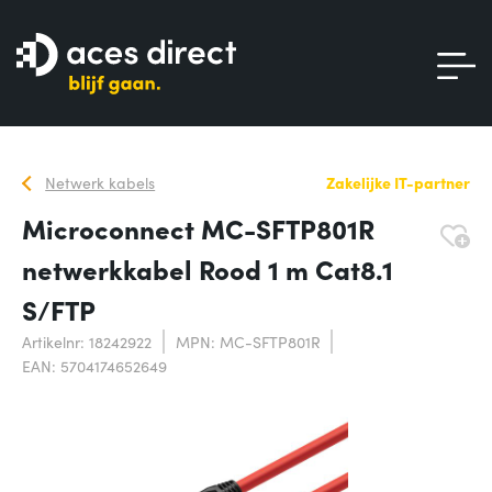
Netwerk kabels
Zakelijke IT-partner
Microconnect MC-SFTP801R
netwerkkabel Rood 1 m Cat8.1
S/FTP
Artikelnr: 18242922
MPN: MC-SFTP801R
EAN: 5704174652649