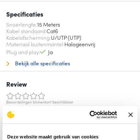
Specificaties
Snoerlengte
15 Meters
Kabel standaard
Cat6
Kabelafscherming
U/UTP (UTP)
Materiaal buitenmantel
Halogeenvrij
Plug and play
Ja
Bekijk alle specificaties
Review
Beoordelingen binnenkort beschikbaar
Deel je ervaring met het product door het schrijven van een
review.
Schrijf een review
Deze website maakt gebruik van cookies