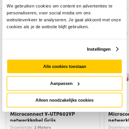
We gebruiken cookies om content en advertenties te
personaliseren, voor social media om ons
Alternatieven
websiteverkeer te analyseren. Je gaat akkoord met onze
cookies als je de website blijft gebruiken.
Vergelijk
Vergelijk
Instellingen
Alle cookies toestaan
Aanpassen
Alleen noodzakelijke cookies
Microconnect V-UTP602VP
Microco
netwerkkabel Grijs
netwerk
Snoerlengte:
2 Meters
Snoerlengt