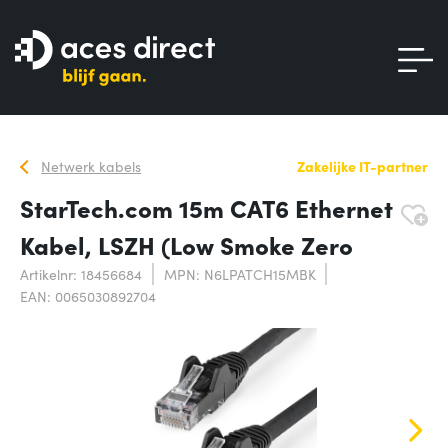
Netwerk kabels
Zakelijke IT-partner
StarTech.com 15m CAT6 Ethernet
Kabel, LSZH (Low Smoke Zero
Artikelnr: 18456684
MPN: N6LPATCH15MBK
EAN: 0065030892704